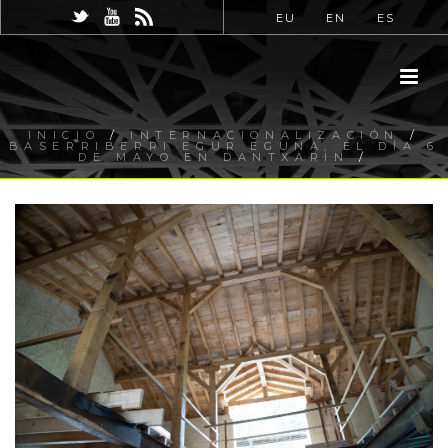
EU
EN
ES
INICIO
/
INTERNACIONALIZACIÓN
/
BASERRIBERRI EGUR EGUNA, EL DÍA 6
DE MAYO EN DANTXARIN
/