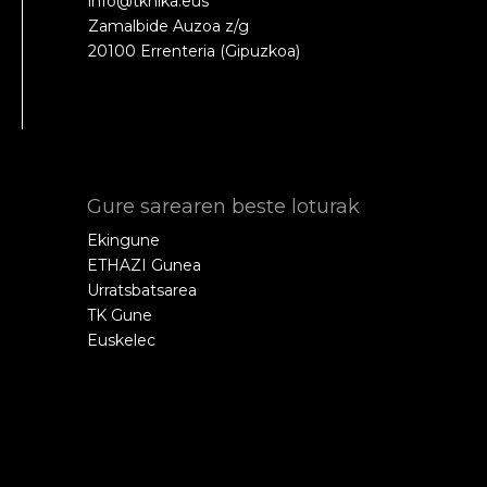
info@tknika.eus
Zamalbide Auzoa z/g
20100 Errenteria (Gipuzkoa)
Gure sarearen beste loturak
Ekingune
ETHAZI Gunea
Urratsbatsarea
TK Gune
Euskelec