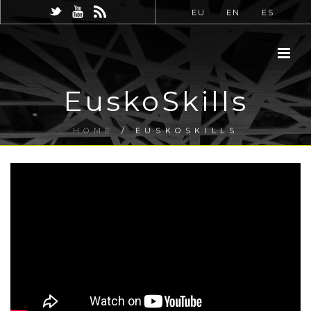
EU
EN
ES
EuskoSkills
HOME
/
EUSKOSKILLS