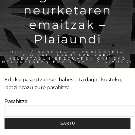
neurketaren
emaitzak –
Plaiaundi
HOME
/
BABESTUTA: ERALDAKETA
DIGITAL JASANGARRIRAKO
HELDUTASUN EREDUAREN GAINEKO
NEURKETAREN EMAITZAK – PLAIAUNDI
Edukia pasahitzarekin babestuta dago. Ikusteko,
idatzi ezazu zure pasahitza:
Pasahitza: