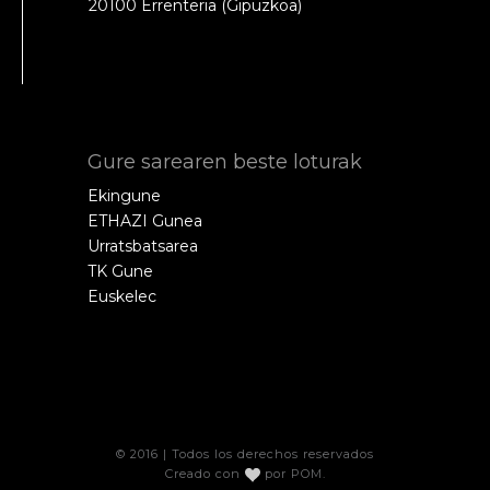
20100 Errenteria (Gipuzkoa)
Gure sarearen beste loturak
Ekingune
ETHAZI Gunea
Urratsbatsarea
TK Gune
Euskelec
© 2016 | Todos los derechos reservados
Creado con
por
POM
.