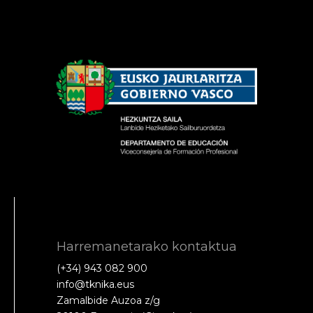
Harremanetarako kontaktua
(+34) 943 082 900
info@tknika.eus
Zamalbide Auzoa z/g