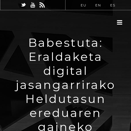
EU
EN
ES
Babestuta:
Eraldaketa
digital
jasangarrirako
Heldutasun
ereduaren
gaineko