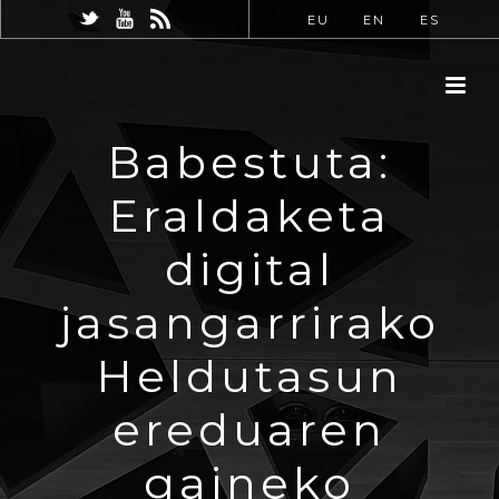
EU
EN
ES
Babestuta:
Eraldaketa
digital
jasangarrirako
Heldutasun
ereduaren
gaineko