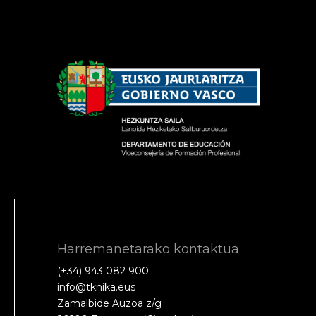
Harremanetarako kontaktua
(+34) 943 082 900
info@tknika.eus
Zamalbide Auzoa z/g