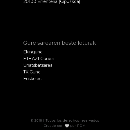
20100 Errenteria (Gipuzkoa)
Gure sarearen beste loturak
Ekingune
ETHAZI Gunea
Urratsbatsarea
TK Gune
Euskelec
© 2016 | Todos los derechos reservados
Creado con
por
POM
.