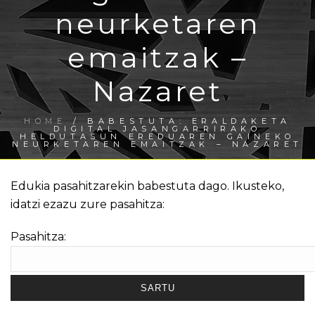
neurketaren
emaitzak –
Nazaret
HOME
/
BABESTUTA: ERALDAKETA
DIGITAL JASANGARRIRAKO
HELDUTASUN EREDUAREN GAINEKO
NEURKETAREN EMAITZAK – NAZARET
Edukia pasahitzarekin babestuta dago. Ikusteko,
idatzi ezazu zure pasahitza:
Pasahitza: