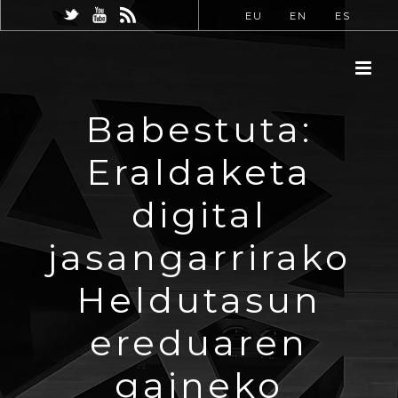
EU
EN
ES
Babestuta:
Eraldaketa
digital
jasangarrirako
Heldutasun
ereduaren
gaineko