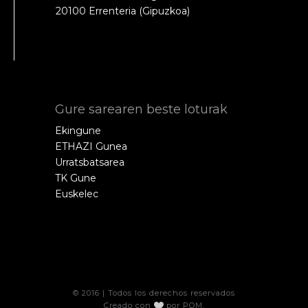
20100 Errenteria (Gipuzkoa)
Gure sarearen beste loturak
Ekingune
ETHAZI Gunea
Urratsbatsarea
TK Gune
Euskelec
© 2016 | Todos los derechos reservados
Creado con
por
POM
.