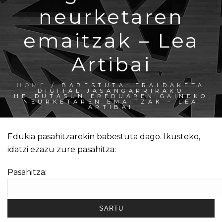
neurketaren
emaitzak – Lea
Artibai
HOME
/
BABESTUTA: ERALDAKETA
DIGITAL JASANGARRIRAKO
HELDUTASUN EREDUAREN GAINEKO
NEURKETAREN EMAITZAK – LEA
ARTIBAI
Edukia pasahitzarekin babestuta dago. Ikusteko,
idatzi ezazu zure pasahitza:
Pasahitza: