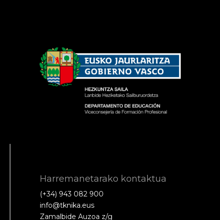
Harremanetarako kontaktua
(+34) 943 082 900
info@tknika.eus
Zamalbide Auzoa z/g