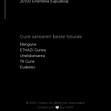
20100 Errenteria (Gipuzkoa)
Gure sarearen beste loturak
Ekingune
ETHAZI Gunea
Urratsbatsarea
TK Gune
Euskelec
© 2016 | Todos los derechos reservados
Creado con
por
POM
.