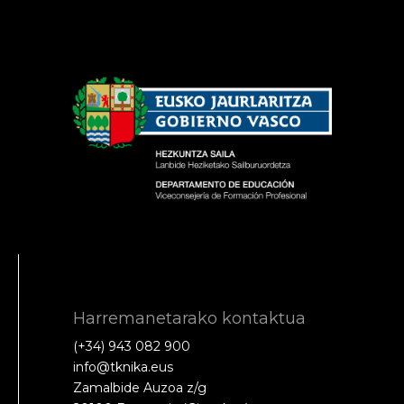
Harremanetarako kontaktua
(+34) 943 082 900
info@tknika.eus
Zamalbide Auzoa z/g