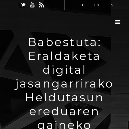
EU
EN
ES
Babestuta:
Eraldaketa
digital
jasangarrirako
Heldutasun
ereduaren
gaineko