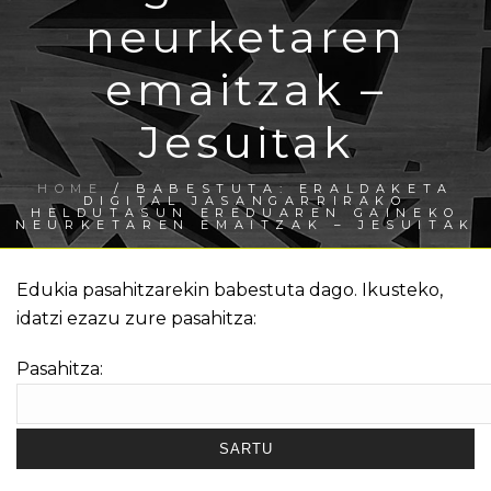
neurketaren
emaitzak –
Jesuitak
HOME
/
BABESTUTA: ERALDAKETA
DIGITAL JASANGARRIRAKO
HELDUTASUN EREDUAREN GAINEKO
NEURKETAREN EMAITZAK – JESUITAK
Edukia pasahitzarekin babestuta dago. Ikusteko,
idatzi ezazu zure pasahitza:
Pasahitza: