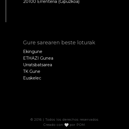
20100 Errenteria (Gipuzkoa)
Gure sarearen beste loturak
Ekingune
ETHAZI Gunea
Urratsbatsarea
TK Gune
Euskelec
© 2016 | Todos los derechos reservados
Creado con
por
POM
.