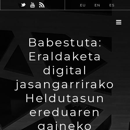
EU
EN
ES
Babestuta:
Eraldaketa
digital
jasangarrirako
Heldutasun
ereduaren
gaineko