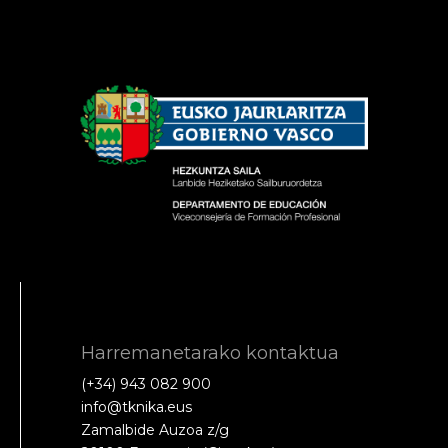
Harremanetarako kontaktua
(+34) 943 082 900
info@tknika.eus
Zamalbide Auzoa z/g