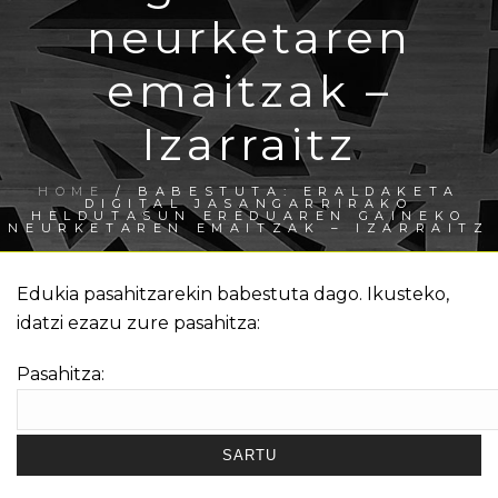
neurketaren
emaitzak –
Izarraitz
HOME
/
BABESTUTA: ERALDAKETA
DIGITAL JASANGARRIRAKO
HELDUTASUN EREDUAREN GAINEKO
NEURKETAREN EMAITZAK – IZARRAITZ
Edukia pasahitzarekin babestuta dago. Ikusteko,
idatzi ezazu zure pasahitza:
Pasahitza: