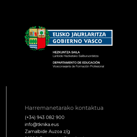
Harremanetarako kontaktua
(+34) 943 082 900
info@tknika.eus
Zamalbide Auzoa z/g