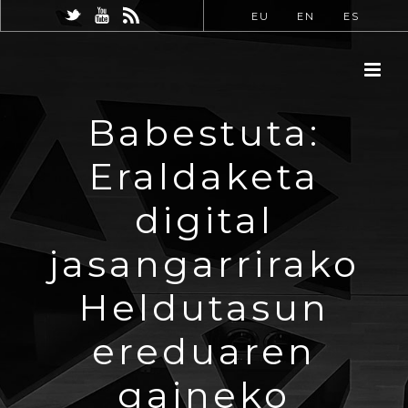
EU
EN
ES
Babestuta:
Eraldaketa
digital
jasangarrirako
Heldutasun
ereduaren
gaineko