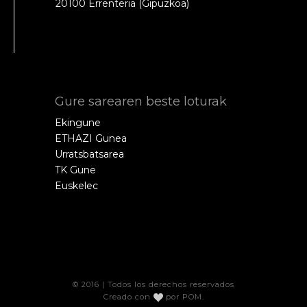
20100 Errenteria (Gipuzkoa)
Gure sarearen beste loturak
Ekingune
ETHAZI Gunea
Urratsbatsarea
TK Gune
Euskelec
© 2016 | Todos los derechos reservados
Creado con
por
POM
.