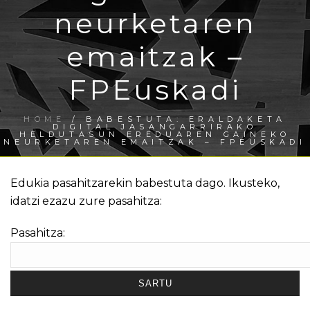
neurketaren
emaitzak –
FPEuskadi
HOME
/
BABESTUTA: ERALDAKETA
DIGITAL JASANGARRIRAKO
HELDUTASUN EREDUAREN GAINEKO
NEURKETAREN EMAITZAK – FPEUSKADI
Edukia pasahitzarekin babestuta dago. Ikusteko,
idatzi ezazu zure pasahitza:
Pasahitza: