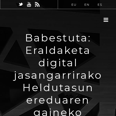
EU
EN
ES
Babestuta:
Eraldaketa
digital
jasangarrirako
Heldutasun
ereduaren
gaineko