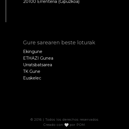
20100 Errenteria (Gipuzkoa)
Gure sarearen beste loturak
Ekingune
ETHAZI Gunea
Urratsbatsarea
TK Gune
Euskelec
© 2016 | Todos los derechos reservados
Creado con
por
POM
.