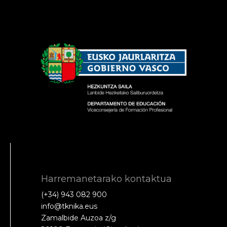
Harremanetarako kontaktua
(+34) 943 082 900
info@tknika.eus
Zamalbide Auzoa z/g