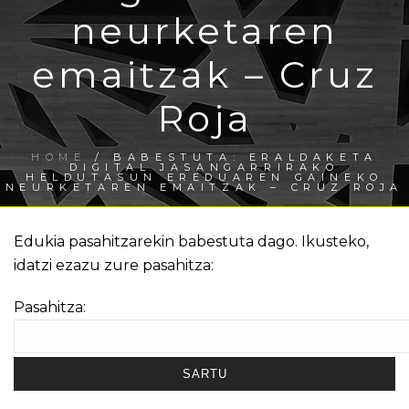
neurketaren
emaitzak – Cruz
Roja
HOME
/
BABESTUTA: ERALDAKETA
DIGITAL JASANGARRIRAKO
HELDUTASUN EREDUAREN GAINEKO
NEURKETAREN EMAITZAK – CRUZ ROJA
Edukia pasahitzarekin babestuta dago. Ikusteko,
idatzi ezazu zure pasahitza:
Pasahitza: