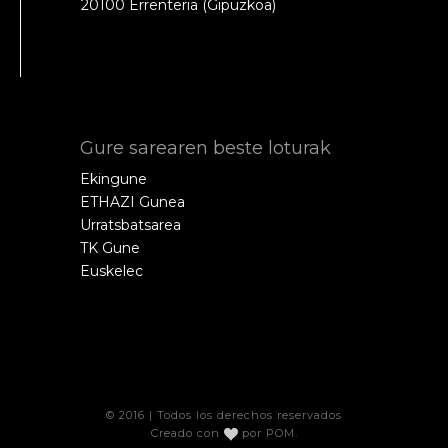
20100 Errenteria (Gipuzkoa)
Gure sarearen beste loturak
Ekingune
ETHAZI Gunea
Urratsbatsarea
TK Gune
Euskelec
© 2016 | Todos los derechos reservados
Creado con
por
POM
.