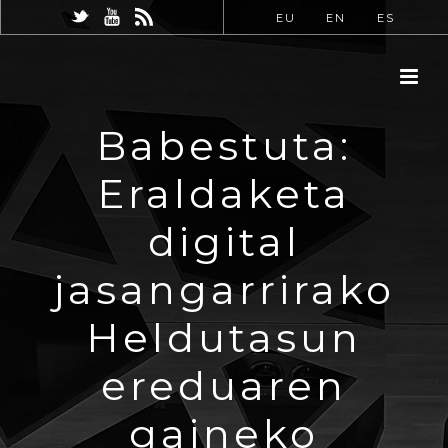
EU
EN
ES
Babestuta:
Eraldaketa
digital
jasangarrirako
Heldutasun
ereduaren
gaineko