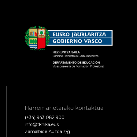
Harremanetarako kontaktua
(+34) 943 082 900
info@tknika.eus
Zamalbide Auzoa z/g