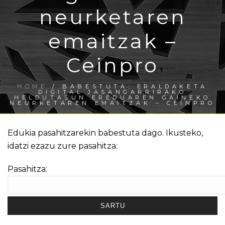
neurketaren
emaitzak –
Ceinpro
HOME
/
BABESTUTA: ERALDAKETA
DIGITAL JASANGARRIRAKO
HELDUTASUN EREDUAREN GAINEKO
NEURKETAREN EMAITZAK – CEINPRO
Edukia pasahitzarekin babestuta dago. Ikusteko,
idatzi ezazu zure pasahitza:
Pasahitza: