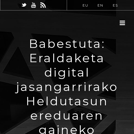
EU
EN
ES
Babestuta:
Eraldaketa
digital
jasangarrirako
Heldutasun
ereduaren
gaineko