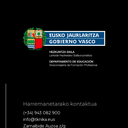
Harremanetarako kontaktua
(+34) 943 082 900
info@tknika.eus
Zamalbide Auzoa z/g