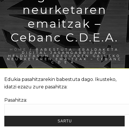
neurketaren
emaitzak –
Cebanc C.D.E.A.
HOME
/
BABESTUTA: ERALDAKETA
DIGITAL JASANGARRIRAKO
HELDUTASUN EREDUAREN GAINEKO
NEURKETAREN EMAITZAK – CEBANC
C.D.E.A.
Edukia pasahitzarekin babestuta dago. Ikusteko,
idatzi ezazu zure pasahitza:
Pasahitza: