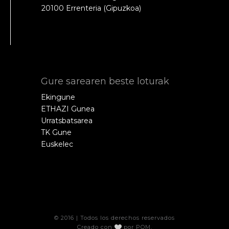
20100 Errenteria (Gipuzkoa)
Gure sarearen beste loturak
Ekingune
ETHAZI Gunea
Urratsbatsarea
TK Gune
Euskelec
© 2016 | Todos los derechos reservados
Creado con
por
POM
.