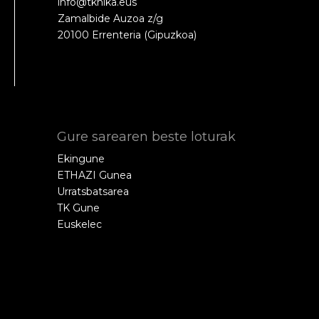
info@tknika.eus
Zamalbide Auzoa z/g
20100 Errenteria (Gipuzkoa)
Gure sarearen beste loturak
Ekingune
ETHAZI Gunea
Urratsbatsarea
TK Gune
Euskelec