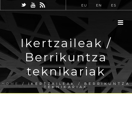
EU
EN
ES
Ikertzaileak /
Berrikuntza
teknikariak
HOME
/
IKERTZAILEAK / BERRIKUNTZA
TEKNIKARIAK