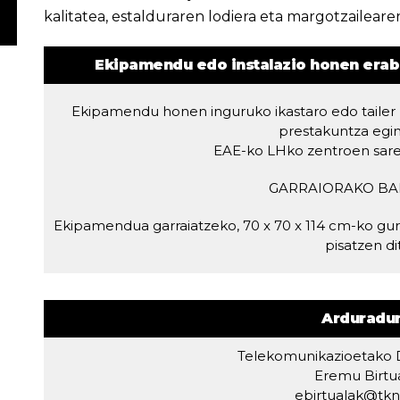
kalitatea, estalduraren lodiera eta margotzaileare
Ekipamendu edo instalazio honen erabi
Ekipamendu honen inguruko ikastaro edo tailer 
prestakuntza egin
EAE-ko LHko zentroen sarek
GARRAIORAKO BA
Ekipamendua garraiatzeko, 70 x 70 x 114 cm-ko gur
pisatzen di
Arduradu
Telekomunikazioetako D
Eremu Birtu
ebirtualak@tkn