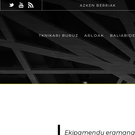
AZKEN BERRIAK
TKNIKARI BURUZ
ARLOAK
BALIABID
Ekipamendu eramangarr