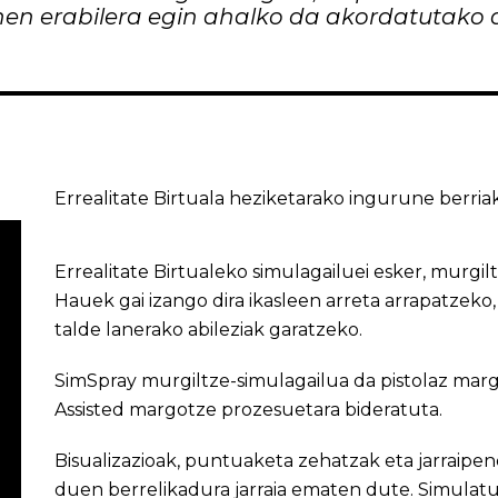
en erabilera egin ahalko da akordatutako 
Errealitate Birtuala heziketarako ingurune berria
Errealitate Birtualeko simulagailuei esker, murgil
Hauek gai izango dira ikasleen arreta arrapatze
talde lanerako abileziak garatzeko.
SimSpray murgiltze-simulagailua da pistolaz margo
Assisted margotze prozesuetara bideratuta.
Bisualizazioak, puntuaketa zehatzak eta jarraipe
duen berrelikadura jarraia ematen dute. Simulat