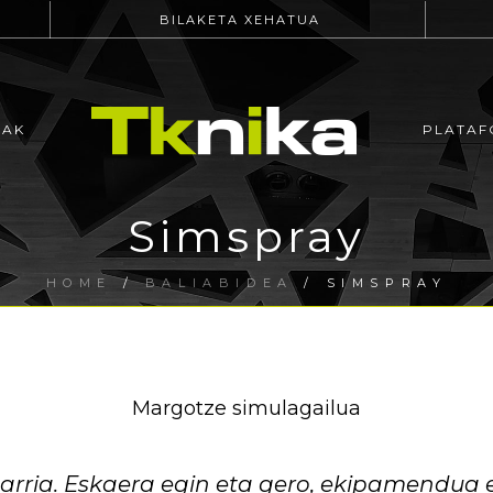
BILAKETA XEHATUA
EAK
PLATAF
Simspray
HOME
/
BALIABIDEA
/ SIMSPRAY
Margotze simulagailua
ia. Eskaera egin eta gero, ekipamendua er