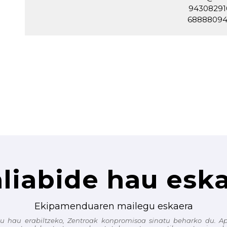
94308291
6888809
liabide hau esk
Ekipamenduaren mailegu eskaera
zu hau erabiltzeko, Zentroak konpromisoa sinatu beharko du. Ap