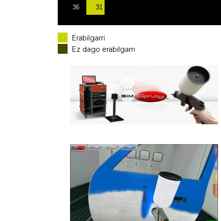
31
36
Erabilgarri
Ez dago erabilgarri