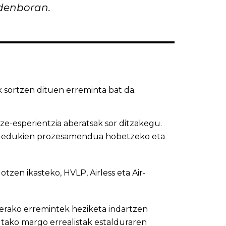
denboran.
k sortzen dituen erreminta bat da.
tze-esperientzia aberatsak sor ditzakegu.
ko, edukien prozesamendua hobetzeko eta
tzen ikasteko, HVLP, Airless eta Air-
nerako erremintek heziketa indartzen
utako margo errealistak estalduraren