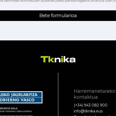
za zentroak kontratuan aukeratutako pertsonagatik onartua izan 
Bete formularioa
Harremanetarako
kontaktua
(+34) 943 082 900
info@tknika.eus