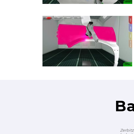
Ba
Zerbit