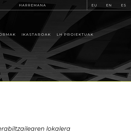
HARREMANA
EU
EN
ES
ORMAK
IKASTAROAK
LH PROIEKTUAK
abiltzailearen lokalera