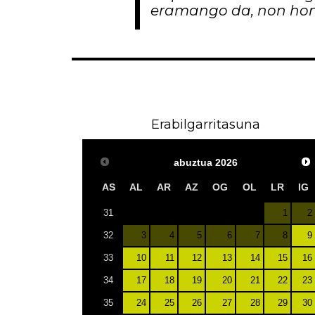
eramango da, non hon
Erabilgarritasuna
abuztua
2026
AS
AL
AR
AZ
OG
OL
LR
IG
1
2
31
3
4
5
6
7
8
9
32
10
11
12
13
14
15
16
33
17
18
19
20
21
22
23
34
24
25
26
27
28
29
30
35