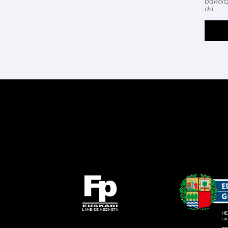
bakoit
da.