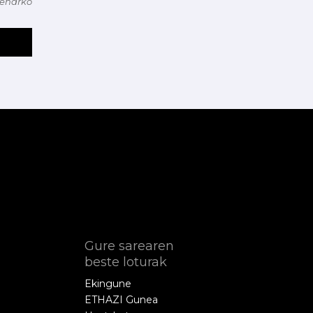
beharko
Gure sarearen
beste loturak
Ekingune
ETHAZI Gunea