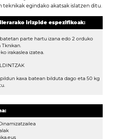
n teknikak egindako akatsak islatzen ditu.
lerarako irizpide espezifikoak:
batetan parte hartu izana edo 2 orduko
 Tknikan.
o irakaslea izatea.
LDINTZAK
pildun kaxa batean bilduta dago eta 50 kg
tu.
na:
inamizatzailea
alak
ika.eus