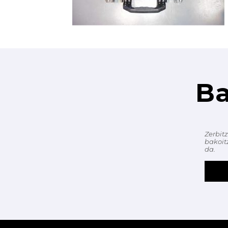
Ba
Zerbit
bakoit
da.