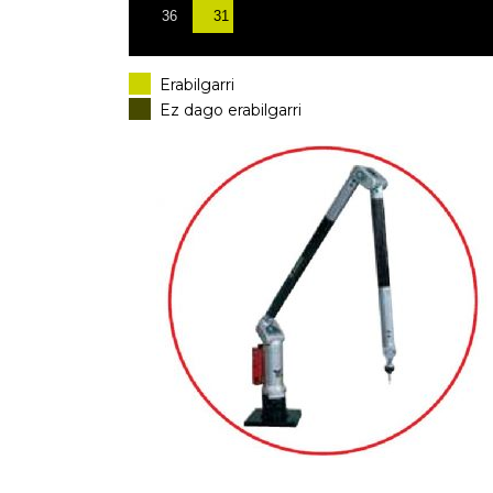
31
36
Erabilgarri
Ez dago erabilgarri