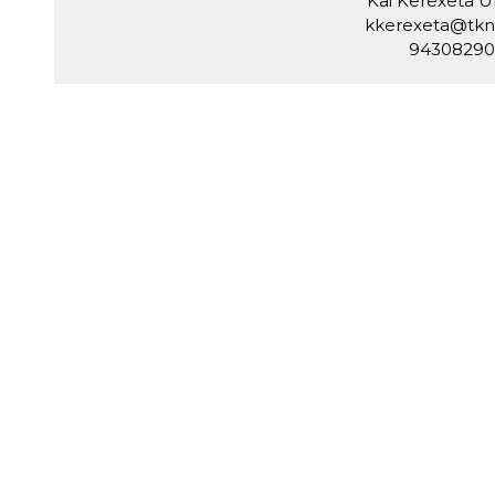
Kai Kerexeta U
kkerexeta@tkni
9430829