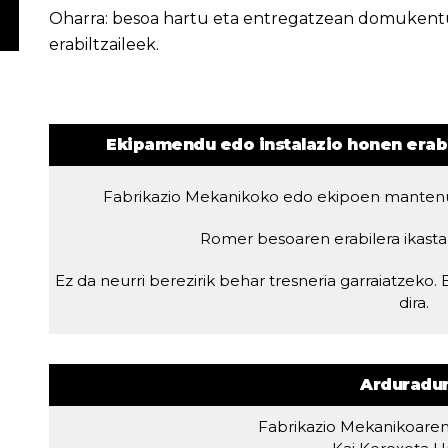
Oharra: besoa hartu eta entregatzean domukent
erabiltzaileek.
Ekipamendu edo instalazio honen erabi
Fabrikazio Mekanikoko edo ekipoen mantenuko
Romer besoaren erabilera ikasta
Ez da neurri berezirik behar tresneria garraiatzeko
dira.
Arduradu
Fabrikazio Mekanikoaren