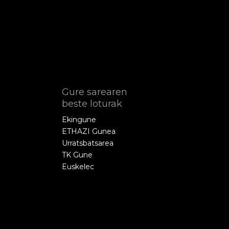
Gure sarearen
beste loturak
Ekingune
ETHAZI Gunea
Urratsbatsarea
TK Gune
Euskelec