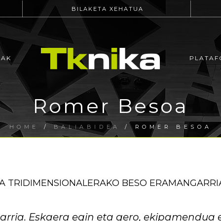
BILAKETA XEHATUA
EAK
PLATAF
Romer Besoa
HOME
/
BALIABIDEA
/ ROMER BESOA
A TRIDIMENSIONALERAKO BESO ERAMANGARRIA
ia. Eskaera egin eta gero, ekipamendua er