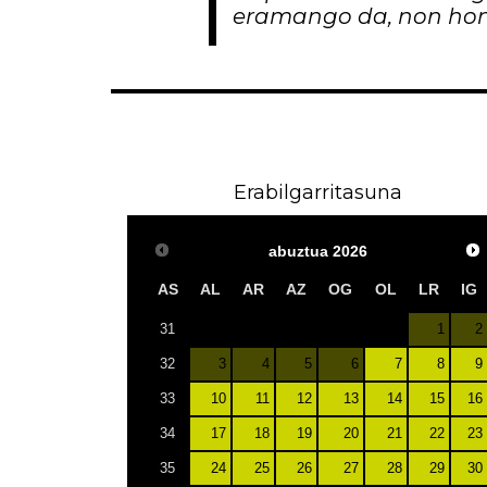
eramango da, non hon
Erabilgarritasuna
abuztua
2026
AS
AL
AR
AZ
OG
OL
LR
IG
1
2
31
3
4
5
6
7
8
9
32
10
11
12
13
14
15
16
33
17
18
19
20
21
22
23
34
24
25
26
27
28
29
30
35