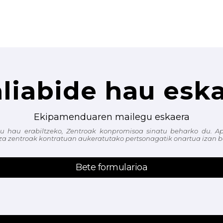
liabide hau esk
Ekipamenduaren mailegu eskaera
zu hau erabiltzeko, Zentroak konpromisoa sinatu beharko du. Ap
za zentroak kontratuan aukeratutako pertsonagatik onartua izan 
Bete formularioa