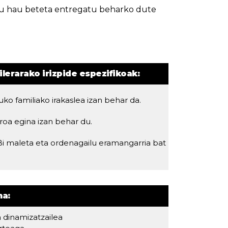
u hau beteta entregatu beharko dute
lerarako irizpide espezifikoak:
 familiako irakaslea izan behar da.
roa egina izan behar du.
. Bi maleta eta ordenagailu eramangarria bat
na:
 dinamizatzailea