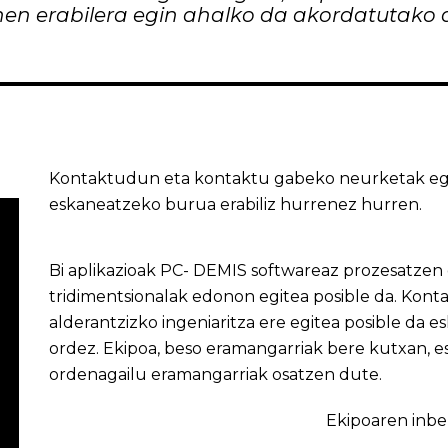
en erabilera egin ahalko da akordatutako 
Kontaktudun eta kontaktu gabeko neurketak egit
eskaneatzeko burua erabiliz hurrenez hurren.
Bi aplikazioak PC- DEMIS softwareaz prozesatze
tridimentsionalak edonon egitea posible da. Kon
alderantzizko ingeniaritza ere egitea posible da
ordez. Ekipoa, beso eramangarriak bere kutxan, 
ordenagailu eramangarriak osatzen dute.
Ekipoaren inbe