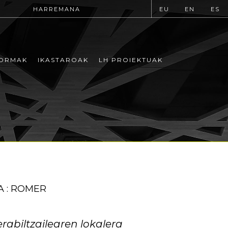
HARREMANA
EU
EN
ES
ORMAK
IKASTAROAK
LH PROIEKTUAK
 : ROMER
abiltzailearen lokalera