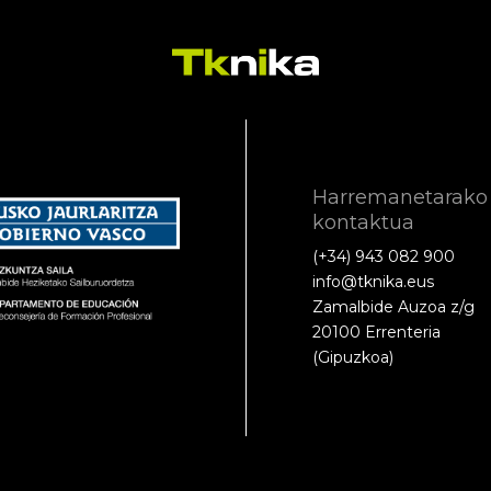
Harremanetarako
kontaktua
(+34) 943 082 900
info@tknika.eus
Zamalbide Auzoa z/g
20100 Errenteria
(Gipuzkoa)