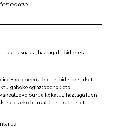
denboran.
eko tresna da, haztagailu bidez eta
n dira. Ekipamendu honen bidez neurketa
taktu gabeko egiaztapenak eta
 eskaneatzeko burua kokatuz haztagailuen
eskaneatzeko buruak bere kutxan eta
ntarioa