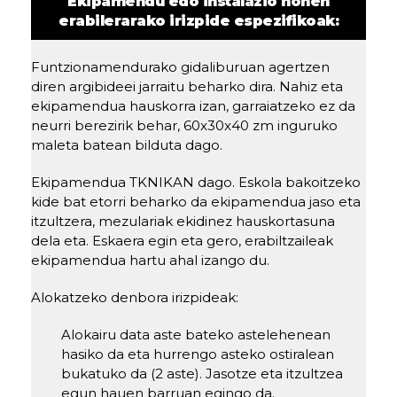
Ekipamendu edo instalazio honen
erabilerarako irizpide espezifikoak:
Funtzionamendurako gidaliburuan agertzen
diren argibideei jarraitu beharko dira. Nahiz eta
ekipamendua hauskorra izan, garraiatzeko ez da
neurri berezirik behar, 60x30x40 zm inguruko
maleta batean bilduta dago.
Ekipamendua TKNIKAN dago. Eskola bakoitzeko
kide bat etorri beharko da ekipamendua jaso eta
itzultzera, mezulariak ekidinez hauskortasuna
dela eta. Eskaera egin eta gero, erabiltzaileak
ekipamendua hartu ahal izango du.
Alokatzeko denbora irizpideak:
Alokairu data aste bateko astelehenean
hasiko da eta hurrengo asteko ostiralean
bukatuko da (2 aste). Jasotze eta itzultzea
egun hauen barruan egingo da.