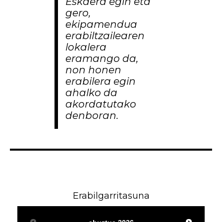
Eskaera egin eta
gero,
ekipamendua
erabiltzailearen
lokalera
eramango da,
non honen
erabilera egin
ahalko da
akordatutako
denboran.
Erabilgarritasuna