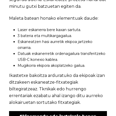
minutu gutxi batzuetan egiten da.
Maleta batean honako elementuak daude:
Laser eskanerra bere kaxan sartuta.
3 bateria eta multikargagailua.
Eskaneatzen hasi aurretik ekipoa jartzeko
oinarria.
Datuak eskanerretik ordenagailura transferitzeko
USB-C konexio kablea.
Mugikorra ekipora akoplatzeko gailua.
Ikastetxe bakoitza arduratuko da ekipoak izan
ditzakeen eskaneatze-fitxategiak
biltegiratzeaz. Tknikak edo hurrengo
errentariak ezabatu ahal izango ditu aurreko
alokairuetan sortutako fitxategiak.