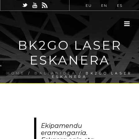
EU
EN
ES
BK2GO LASER
ESKANERA
HOME
/
BALIABIDEA
/ BK2GO LASER
ESKANERA
Ekipamendu
eramangarria.