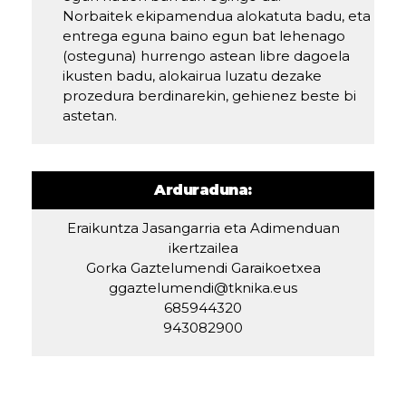
Norbaitek ekipamendua alokatuta badu, eta
entrega eguna baino egun bat lehenago
(osteguna) hurrengo astean libre dagoela
ikusten badu, alokairua luzatu dezake
prozedura berdinarekin, gehienez beste bi
astetan.
Arduraduna:
Eraikuntza Jasangarria eta Adimenduan
ikertzailea
Gorka Gaztelumendi Garaikoetxea
ggaztelumendi@tknika.eus
685944320
943082900