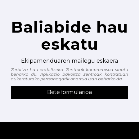
Baliabide hau
eskatu
Ekipamenduaren mailegu eskaera
Zerbitzu hau erabiltzeko, Zentroak konpromisoa sinatu
beharko du. Aplikazio bakoitza zentroak kontratuan
aukeratutako pertsonagatik onartua izan beharko da.
Bete formularioa