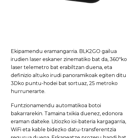
Ekipamendu eramangarria. BLK2GO gailua
irudien laser eskaner zinematiko bat da, 360ºko
laser telemetro bat erabiltzan duena, eta
definizio altuko irudi panoramikoak egiten ditu
3Dko puntu-hodei bat sortuaz, 25 metroko
hurrunerarte.
Funtzionamendu automatikoa botoi
bakarrarekin. Tamaina txikia duenez, edonora
eraman daiteke. Litiozko ioi-bateria kargagarria,
WiFi eta kable bidezko datu-transferentzia
segurua duena. Eskaneatze prozesu handi bat