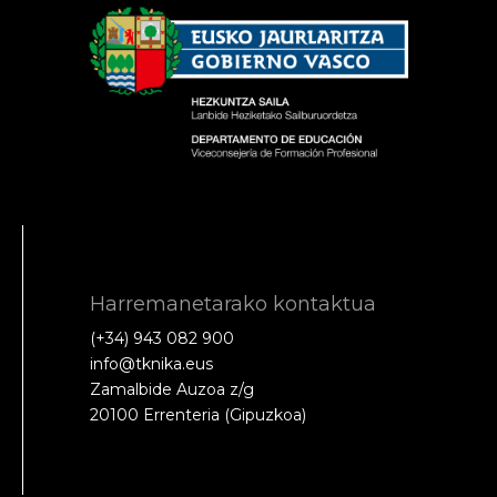
Harremanetarako kontaktua
(+34) 943 082 900
info@tknika.eus
Zamalbide Auzoa z/g
20100 Errenteria (Gipuzkoa)