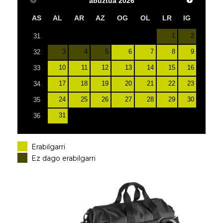
abuztua
2026
AS
AL
AR
AZ
OG
OL
LR
IG
1
2
31
3
4
5
6
7
8
9
32
10
11
12
13
14
15
16
33
17
18
19
20
21
22
23
34
24
25
26
27
28
29
30
35
31
36
Erabilgarri
Ez dago erabilgarri