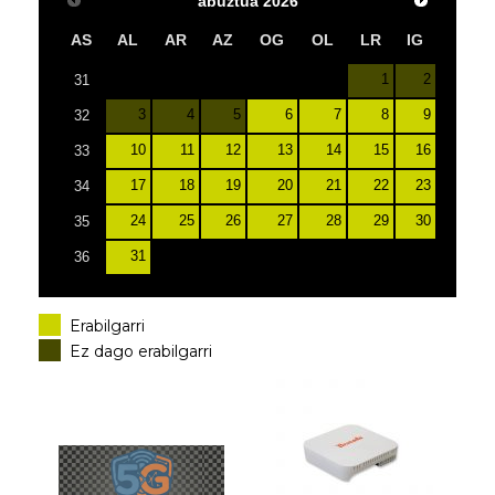
abuztua
2026
AS
AL
AR
AZ
OG
OL
LR
IG
1
2
31
3
4
5
6
7
8
9
32
10
11
12
13
14
15
16
33
17
18
19
20
21
22
23
34
24
25
26
27
28
29
30
35
31
36
Erabilgarri
Ez dago erabilgarri