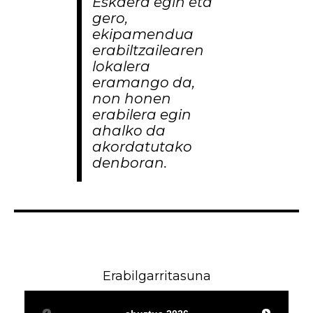
Eskaera egin eta
gero,
ekipamendua
erabiltzailearen
lokalera
eramango da,
non honen
erabilera egin
ahalko da
akordatutako
denboran.
Erabilgarritasuna