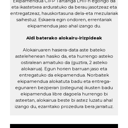
Ekipamendua CIFP Tartanga LHII-n egongo da
eta ikastetxea arduratuko da berau jasotzeaz eta
entregatzeaz, hauskortasuna dela-eta mezulariak
saihestuz. Eskaera egin ondoren, errentariak
ekipamendua jaso ahal izango du.
Aldi baterako alokairu-irizpideak
Alokairuaren hasiera-data aste bateko
astelehenean hasiko da, eta hurrengo asteko
ostiralean amaituko da (guztira, 2 asteko
alokairua). Egun horien barruan jaso eta
entregatuko da ekipamendua. Norbaitek
ekipamendua alokatuta badu eta entrega-
egunaren bezperan (osteguna) ikusten badu
ekipamendua libre dagoela hurrengo bi
asteetan, alokairua beste bi astez luzatu ahal
izango du, ezarritako prozedura bera jarraituz.