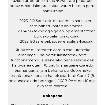
azken urteotan Tknikak 4G/5G sare pribatuei
buruz emandako prestakuntzaren batean parte
hartu izana:
2023: 5G: Sare-arkitekturaren oinarriak eta
sare pribatu baten abiaraztea.
2024: 5G teknologia gelan inplementatzeari
buruzko tailer praktikoak.
2025: 5G sare pribatuen erabilera-kasuak.
Kit-ak ez du sarearen core-a exekutatzeko
ordenagailurik; beraz, ikastetxeak bere
funtzionamendu zuzenerako beharrezkoa den
hardwarea duen PC bat (mahai gainekoa edo
eramangarria) jarri beharko du. Gutxieneko
eskakizunak honako hauek dira: Intel Core i7 (8.
belaunaldia edo berriagoa), 16GB RAM eta 1Gbps-
eko sare-txartela.
Kokapena