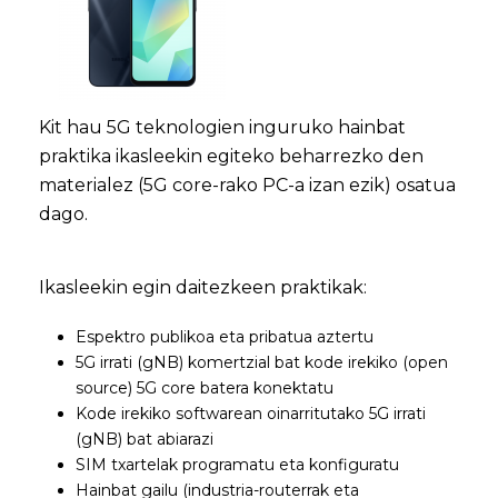
Kit hau 5G teknologien inguruko hainbat
praktika ikasleekin egiteko beharrezko den
materialez (5G core-rako PC-a izan ezik) osatua
dago.
Ikasleekin egin daitezkeen praktikak:
Espektro publikoa eta pribatua aztertu
5G irrati (gNB) komertzial bat kode irekiko (open
source) 5G core batera konektatu
Kode irekiko softwarean oinarritutako 5G irrati
(gNB) bat abiarazi
SIM txartelak programatu eta konfiguratu
Hainbat gailu (industria-routerrak eta