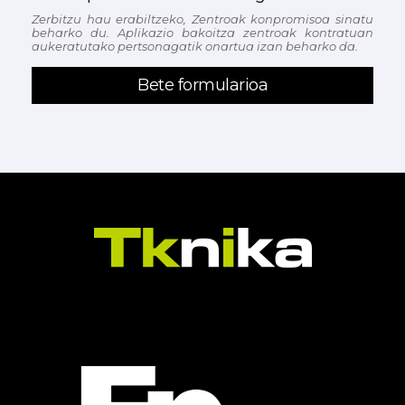
Zerbitzu hau erabiltzeko, Zentroak konpromisoa sinatu
beharko du. Aplikazio bakoitza zentroak kontratuan
aukeratutako pertsonagatik onartua izan beharko da.
Bete formularioa