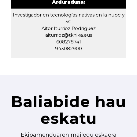
Arduraduna:
Investigador en tecnologías nativas en la nube y
5G
Aitor Iturrioz Rodríguez
aiturrioz@tknika.eus
608278741
943082900
Baliabide hau
eskatu
Ekipamenduaren mailegu eskaera