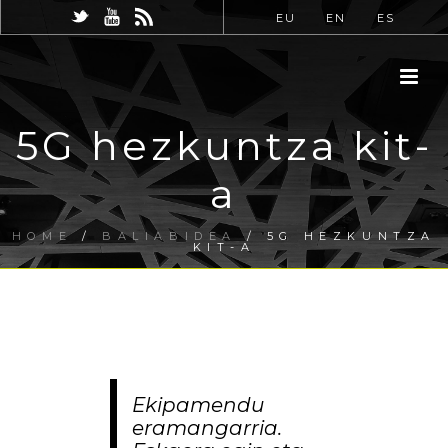
EU
EN
ES
5G hezkuntza kit-
a
HOME
/
BALIABIDEA
/ 5G HEZKUNTZA
KIT-A
Ekipamendu
eramangarria.