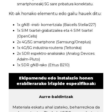
smartphoneak) 5G sare pribatura konektatu.
Kit-ak honako elementu edo gailu hauek ditu:
1x gNB -irrati- komertziala (Baicells Stellar227)
1x SIM txartel-grabatzailea eta 4 SIM txartel
(OpenCells)
2x 4G/5G smartphone (Samsung/Oneplus)
1x 4G/5G industria-routerra (Teltonika)
2x SDR espektro-analisirako (Analog Devices
Adalm-Pluto)
1x SDR gNB-rako (Ettus B210)
Ekipamendu edo instalazio honen
erabilerarako irizpide espezifikoak:
Aurre-baldintzak
Materiala eskatu ahal izateko, beharrezkoa da