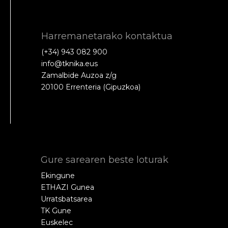
Harremanetarako kontaktua
(+34) 943 082 900
info@tknika.eus
Zamalbide Auzoa z/g
20100 Errenteria (Gipuzkoa)
Gure sarearen beste loturak
Ekingune
ETHAZI Gunea
Urratsbatsarea
TK Gune
Euskelec