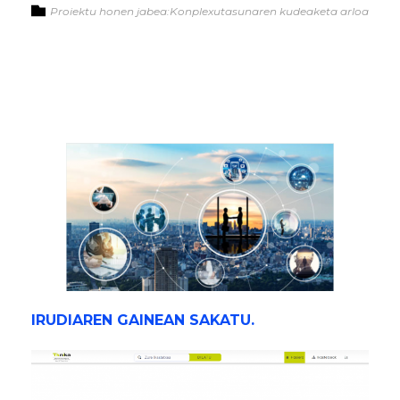
Proiektu honen jabea:Konplexutasunaren kudeaketa arloa
IRUDIAREN GAINEAN SAKATU.