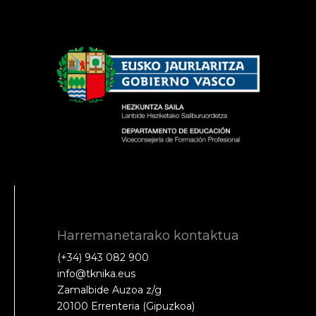
Harremanetarako kontaktua
(+34) 943 082 900
info@tknika.eus
Zamalbide Auzoa z/g
20100 Errenteria (Gipuzkoa)