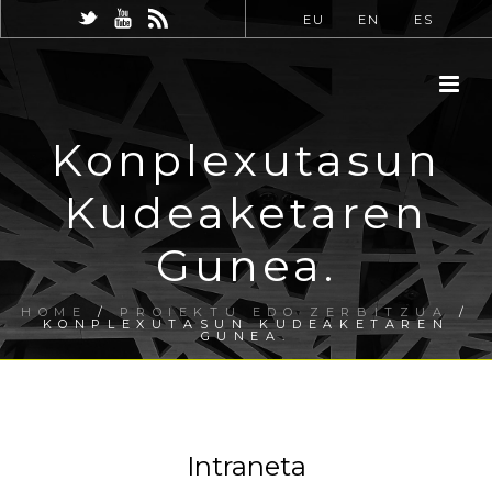
EU
EN
ES
Konplexutasun
Kudeaketaren
Gunea.
HOME
/
PROIEKTU EDO ZERBITZUA
/
KONPLEXUTASUN KUDEAKETAREN
GUNEA.
Intraneta