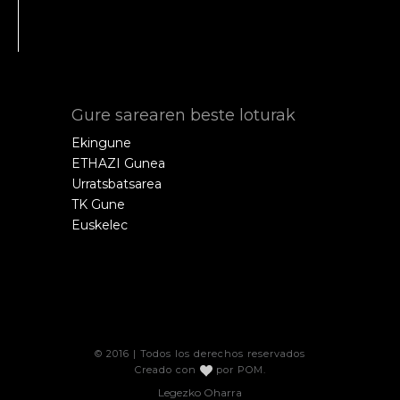
Gure sarearen beste loturak
Ekingune
ETHAZI Gunea
Urratsbatsarea
TK Gune
Euskelec
© 2016 | Todos los derechos reservados
Creado con
por
POM
.
Legezko Oharra