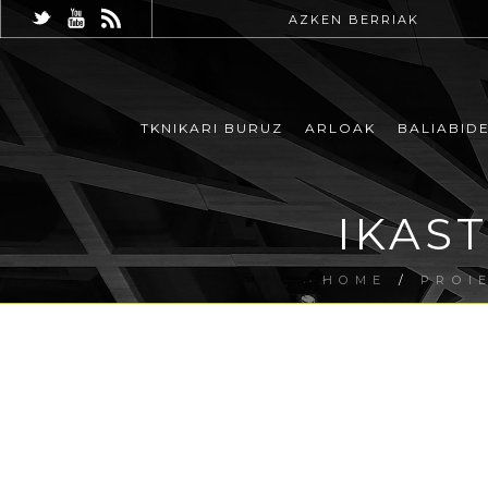
AZKEN BERRIAK
TKNIKARI BURUZ
ARLOAK
BALIABID
IKAS
HOME
/
PROI