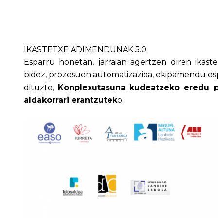
IKASTETXE ADIMENDUNAK 5.0
Esparru honetan, jarraian agertzen diren ikas
bidez, prozesuen automatizazioa, ekipamendu esp
dituzte,
Konplexutasuna kudeatzeko eredu p
aldakorrari erantzutek
o.