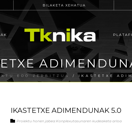
BILAKETA XEHATUA
EAK
PLATAF
TETXE ADIMENDUNA
EKTU EDO ZERBITZUA
/ IKASTETXE ADI
IKASTETXE ADIMENDUNAK 5.0
Proiektu honen jabea:Konplexutasunaren kudeaketa arloa