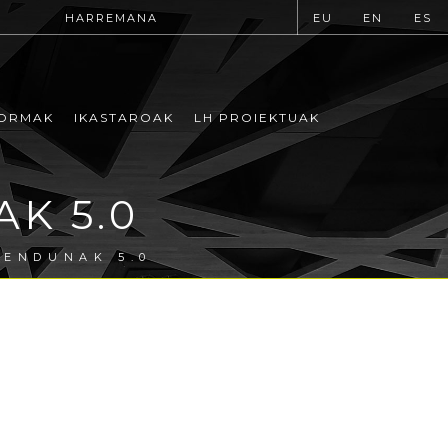
HARREMANA
EU
EN
ES
ORMAK
IKASTAROAK
LH PROIEKTUAK
K 5.0
MENDUNAK 5.0