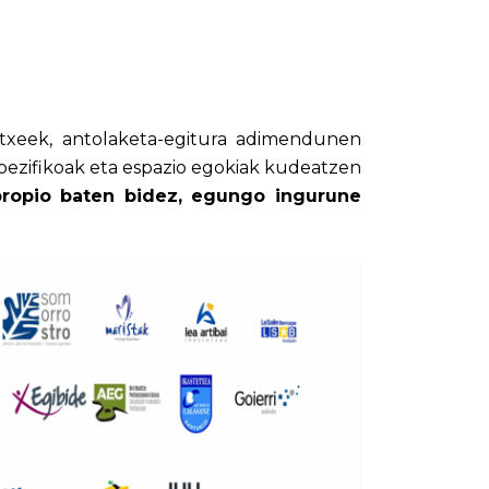
tetxeek, antolaketa-egitura adimendunen
ezifikoak eta espazio egokiak kudeatzen
ropio baten bidez, egungo ingurune