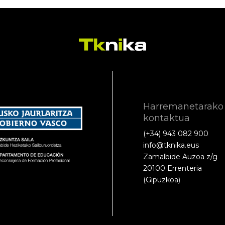
Harremanetarako
kontaktua
(+34) 943 082 900
info@tknika.eus
Zamalbide Auzoa z/g
20100 Errenteria
(Gipuzkoa)