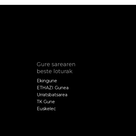
Gure sarearen
beste loturak
Ekingune
ETHAZI Gunea
Urratsbatsarea
TK Gune
Euskelec