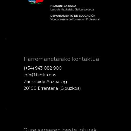
Harremanetarako kontaktua
(+34) 943 082 900
info@tknika.eus
Zamalbide Auzoa z/g
20100 Errenteria (Gipuzkoa)
Gure sarearen beste loturak