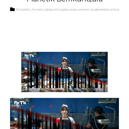
Proiektu honen jabea:Konplexutasunaren kudeaketa arloa