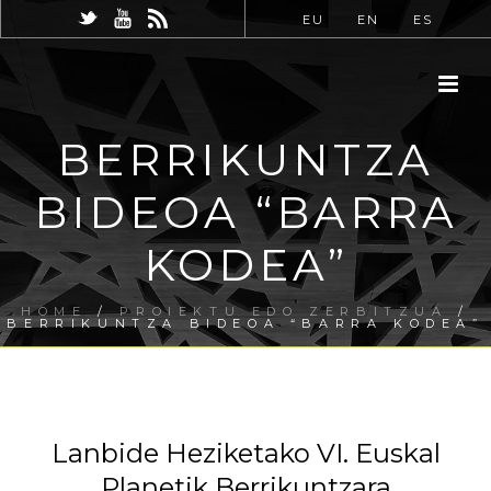
EU
EN
ES
BERRIKUNTZA
BIDEOA “BARRA
KODEA”
HOME
/
PROIEKTU EDO ZERBITZUA
/
BERRIKUNTZA BIDEOA “BARRA KODEA”
Lanbide Heziketako VI. Euskal
Planetik Berrikuntzara