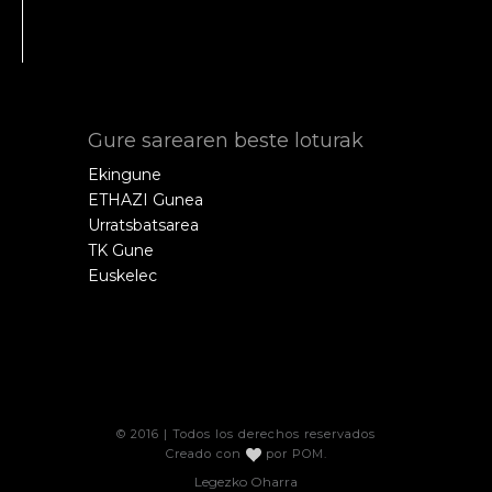
Gure sarearen beste loturak
Ekingune
ETHAZI Gunea
Urratsbatsarea
TK Gune
Euskelec
© 2016 | Todos los derechos reservados
Creado con
por
POM
.
Legezko Oharra