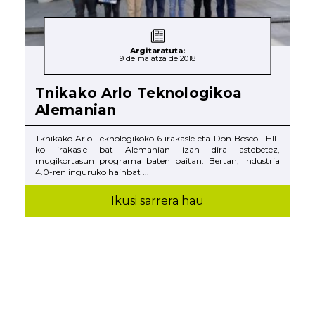
Argitaratuta:
9 de maiatza de 2018
Tnikako Arlo Teknologikoa
Alemanian
Tknikako Arlo Teknologikoko 6 irakasle eta Don Bosco LHII-
ko irakasle bat Alemanian izan dira astebetez,
mugikortasun programa baten baitan. Bertan, Industria
4.0-ren inguruko hainbat ...
Ikusi sarrera hau