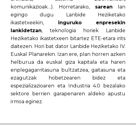
komunikazioak…). Horretarako,
sarean
lan
egingo dugu Lanbide Heziketako
ikastetxeekin,
inguruko enpresekin
lankidetzan
, teknologia horiek Lanbide
Heziketako ikastetxeen bitartez ETE-etara irits
daitezen. Hori bat dator Lanbide Heziketako IV.
Euskal Planarekin. Izan ere, plan horren azken
helburua da euskal giza kapitala eta haren
enplegagarritasuna bultzatzea, gaitasuna eta
ezagutzak hobetzearen bidez eta
espezializazioaren eta Industria 4.0 bezalako
sektore berrien garapenaren aldeko apustu
irmoa eginez.