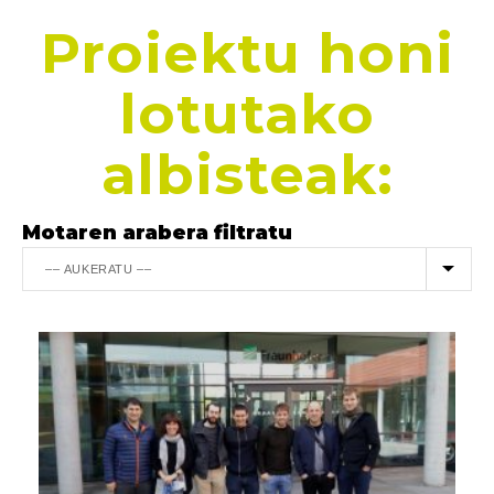
Proiektu honi
lotutako
albisteak:
Motaren arabera filtratu