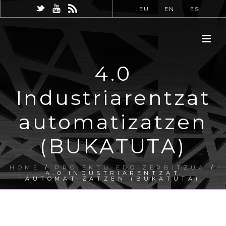
EU
EN
ES
4.0
Industriarentzat
automatizatzen
(BUKATUTA)
HOME
/
PROIEKTU EDO ZERBITZUA
/
4.0 INDUSTRIARENTZAT
AUTOMATIZATZEN (BUKATUTA)