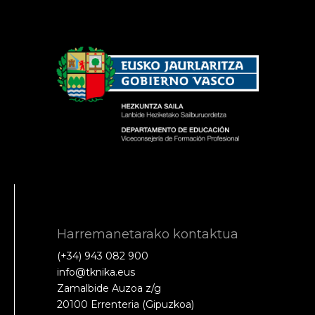
Harremanetarako kontaktua
(+34) 943 082 900
info@tknika.eus
Zamalbide Auzoa z/g
20100 Errenteria (Gipuzkoa)