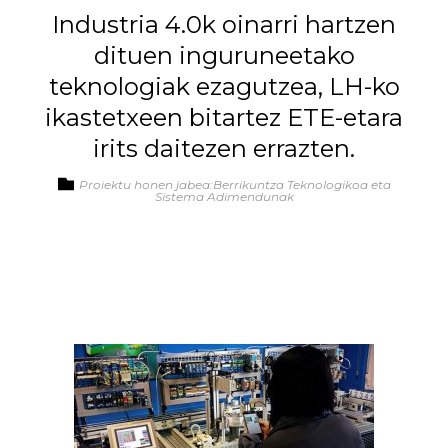
Industria 4.0k oinarri hartzen
dituen inguruneetako
teknologiak ezagutzea, LH-ko
ikastetxeen bitartez ETE-etara
irits daitezen errazten.
Proiektu honen jabea:Berrikuntza Teknologikoa eta
Sistema Adimendunak