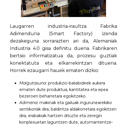
Laugarren industria-iraultza Fabrika
Adimenduna (Smart Factory) izenda
dezakeguna sorrarazten ari da, Alemaniak
Industria 4.0 gisa definitu duena. Fabrikaren
bertsio informatizatua da, prozesu guztiak
konektatuta eta elkarrekintzan dituena.
Horrek ezaugarri hauek ematen dizkio:
Malgutasuna
: produkzio-baliabideek aukera
ematen dute produktua, kantitatea eta epea
bezeroen beharretara egokitzeko.
Adimena
: makinak eta gailuak ingurunearekiko
sentikorrak dira, baldintza aldakorretara egokitzen
dira, erabakiak hartzen dituzte eta zeregin
konplexuetan laguntzen dute, automantentze-