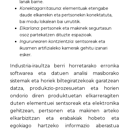
lanak barne.
Konektagarritasuna
: elementuak etengabe
daude elkarrekin eta pertsonekin konektatuta,
bai modu lokalean bai urrutitik.
Elkarlana
: pertsonek eta makinek segurtasun
osoz partekatzen dituzte espazioak.
Ingurunearen kontzientzia
: sentsoreak eta
ikusmen artifizialeko kamerak gehitu izanari
esker.
Industria-iraultza berri horretarako erronka
softwarea eta datuen analisi masiborako
sistemak eta horiek biltegiratzekoak garatzean
datza, produkzio-prozesuetan eta horien
ondorio diren produktuetan elkarreragiten
duten elementuei sentsoreak eta elektronika
gehitzean, pertsonen eta makinen arteko
elkarbizitzan eta erabakiak hobeto eta
egokiago hartzeko informazio aberastua