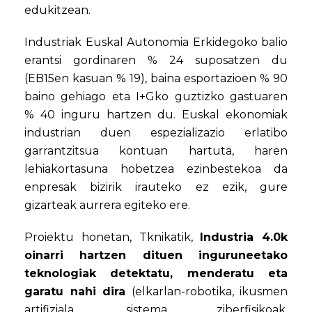
edukitzean.
Industriak Euskal Autonomia Erkidegoko balio
erantsi gordinaren % 24 suposatzen du
(EB15en kasuan % 19), baina esportazioen % 90
baino gehiago eta I+Gko guztizko gastuaren
% 40 inguru hartzen du. Euskal ekonomiak
industrian duen espezializazio erlatibo
garrantzitsua kontuan hartuta, haren
lehiakortasuna hobetzea ezinbestekoa da
enpresak bizirik irauteko ez ezik, gure
gizarteak aurrera egiteko ere.
Proiektu honetan, Tknikatik,
Industria 4.0k
oinarri hartzen dituen inguruneetako
teknologiak detektatu, menderatu eta
garatu nahi dira
(elkarlan-robotika, ikusmen
artifiziala, sistema ziberfisikoak,