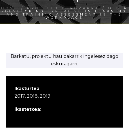
HOME
/
PROIEKTU EUROPARRA
/ DELTA
-DEVELOPING EXPERTISE IN LEARNING
AND TRAINING ASSESSMENT IN THE
WORKPLACE
Barkatu, proiektu hau bakarrik ingelesez dago
eskuragarri.
Ikasturtea
:
2017, 2018, 2019
Ikastetxea
: