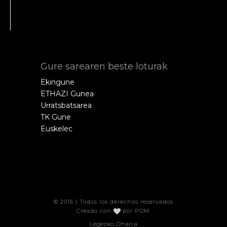
Gure sarearen beste loturak
Ekingune
ETHAZI Gunea
Urratsbatsarea
TK Gune
Euskelec
© 2016 | Todos los derechos reservados
Creado con
por
POM
.
Legezko Oharra