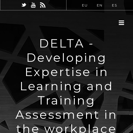
EU
EN
ES
DELTA -
Developing
Expertise in
Learning and
Training
Assessment in
the workplace