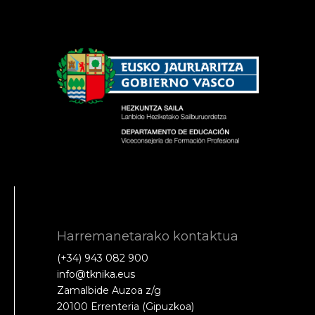
Harremanetarako kontaktua
(+34) 943 082 900
info@tknika.eus
Zamalbide Auzoa z/g
20100 Errenteria (Gipuzkoa)