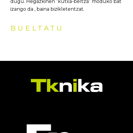
dugu. Hegazkinen “kutxa-beltza” moduko bat
izango da , baina bizikletentzat.
BUELTATU