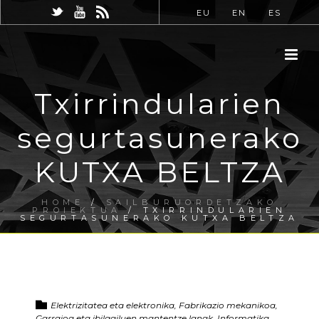
EU
EN
ES
Txirrindularien
segurtasunerako
KUTXA BELTZA
HOME
/
SAILBURUORDETZAKO
PROIEKTUA
/ TXIRRINDULARIEN
SEGURTASUNERAKO KUTXA BELTZA
Elektrizitatea eta elektronika, Fabrikazio mekanikoa,
Garraioa eta ibilgailuen mantentze lanak, Informatika