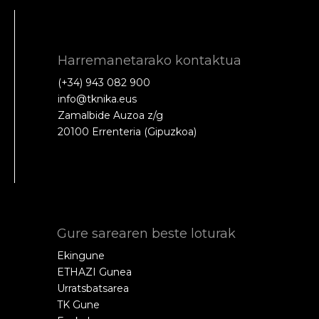
Harremanetarako kontaktua
(+34) 943 082 900
info@tknika.eus
Zamalbide Auzoa z/g
20100 Errenteria (Gipuzkoa)
Gure sarearen beste loturak
Ekingune
ETHAZI Gunea
Urratsbatsarea
TK Gune