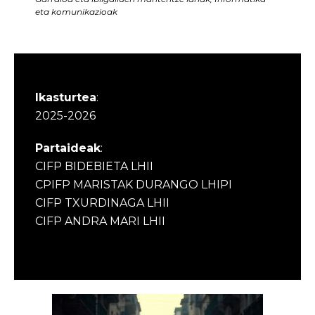
eta komunikazioak
Ikasturtea
:
2025-2026
Partaideak
:
CIFP BIDEBIETA LHII
CPIFP MARISTAK DURANGO LHIPI
CIFP TXURDINAGA LHII
CIFP ANDRA MARI LHII