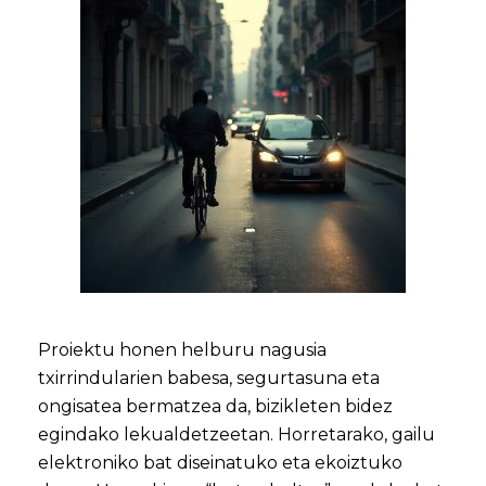
Proiektu honen helburu nagusia
txirrindularien babesa, segurtasuna eta
ongisatea bermatzea da, bizikleten bidez
egindako lekualdetzeetan. Horretarako, gailu
elektroniko bat diseinatuko eta ekoiztuko