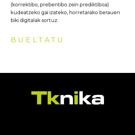
(korrektibo, prebentibo zein prediktiboa)
kudeatzeko gai izateko, horretarako berauen
biki digitalak sortuz.
BUELTATU