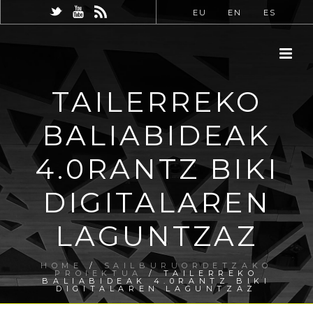
EU
EN
ES
TAILERREKO
BALIABIDEAK
4.0RANTZ BIKI
DIGITALAREN
LAGUNTZAZ
HOME
/
SAILBURUORDETZAKO
PROIEKTUA
/ TAILERREKO
BALIABIDEAK 4.0RANTZ BIKI
DIGITALAREN LAGUNTZAZ