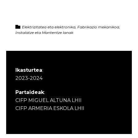
Elektrizitatea eta elektronika, Fabrikazio mekanikoa,
Instalatze eta Mantentze lanak
Ikasturtea
:
2023-2024
Partaideak
:
CIFP MIGUEL ALTUNA LHII
CIFP ARMERIA ESKOLA LHII