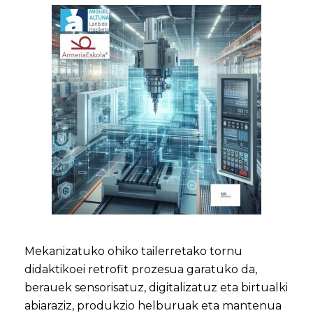
Mekanizatuko ohiko tailerretako tornu
didaktikoei retrofit prozesua garatuko da,
berauek sensorisatuz, digitalizatuz eta birtualki
abiaraziz, produkzio helburuak eta mantenua