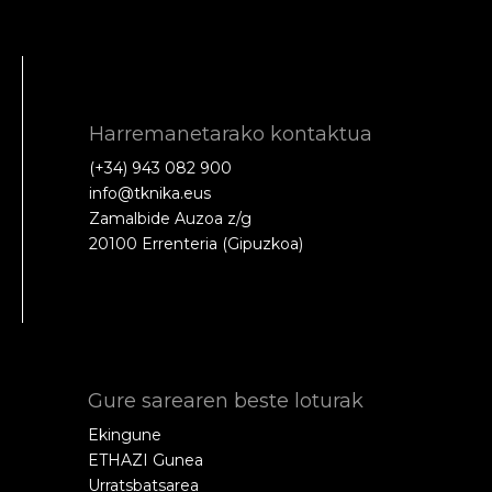
Harremanetarako kontaktua
(+34) 943 082 900
info@tknika.eus
Zamalbide Auzoa z/g
20100 Errenteria (Gipuzkoa)
Gure sarearen beste loturak
Ekingune
ETHAZI Gunea
Urratsbatsarea