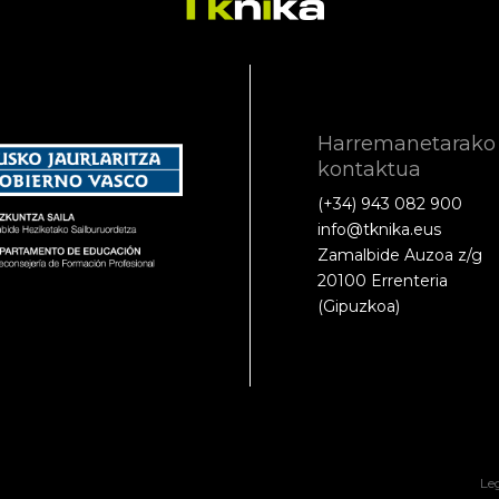
Harremanetarako
kontaktua
(+34) 943 082 900
info@tknika.eus
Zamalbide Auzoa z/g
20100 Errenteria
(Gipuzkoa)
Le