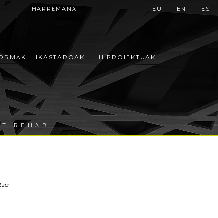
HARREMANA
EU
EN
ES
ORMAK
IKASTAROAK
LH PROIEKTUAK
RT REHAB
tza