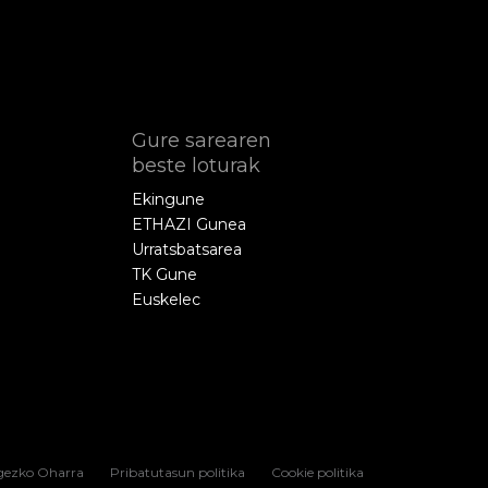
Gure sarearen
beste loturak
Ekingune
ETHAZI Gunea
Urratsbatsarea
TK Gune
Euskelec
gezko Oharra
Pribatutasun politika
Cookie politika