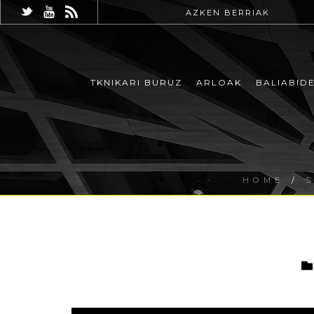
AZKEN BERRIAK
TKNIKARI BURUZ
ARLOAK
BALIABID
HOME
/