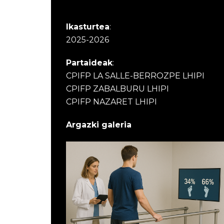
Ikasturtea
:
2025-2026
Partaideak
:
CPIFP LA SALLE-BERROZPE LHIPI
CPIFP ZABALBURU LHIPI
CPIFP NAZARET LHIPI
Argazki galeria