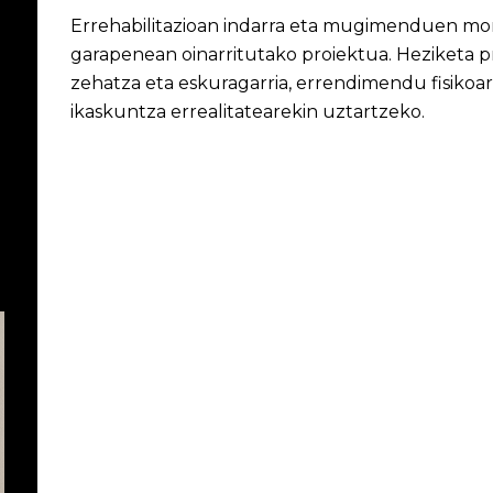
Errehabilitazioan indarra eta mugimenduen mon
garapenean oinarritutako proiektua. Heziketa p
zehatza eta eskuragarria, errendimendu fisiko
ikaskuntza errealitatearekin uztartzeko.