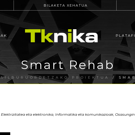
BILAKETA XEHATUA
EAK
PLATAF
Smart Rehab
SAILBURUORDETZAKO PROIEKTUA
/ SMA
Elektrizitatea eta elektronika, Informatika eta komunikazioak, Osasungin