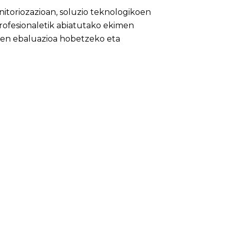
itoriozazioan, soluzio teknologikoen
rofesionaletik abiatutako ekimen
aren ebaluazioa hobetzeko eta