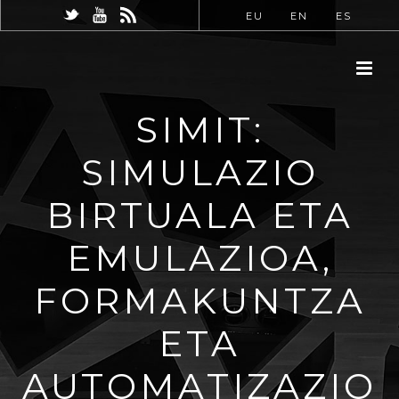
EU
EN
ES
SIMIT:
SIMULAZIO
BIRTUALA ETA
EMULAZIOA,
FORMAKUNTZA
ETA
AUTOMATIZAZIO