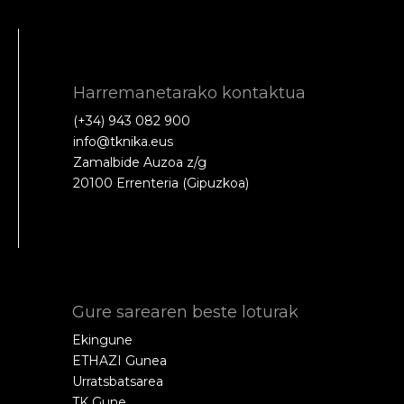
Harremanetarako kontaktua
(+34) 943 082 900
info@tknika.eus
Zamalbide Auzoa z/g
20100 Errenteria (Gipuzkoa)
Gure sarearen beste loturak
Ekingune
ETHAZI Gunea
Urratsbatsarea
TK Gune