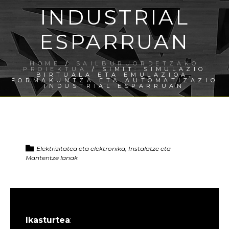
INDUSTRIAL
ESPARRUAN
HOME
/
SAILBURUORDETZAKO
PROIEKTUA
/ SIMIT: SIMULAZIO
BIRTUALA ETA EMULAZIOA,
FORMAKUNTZA ETA AUTOMATIZAZIO
INDUSTRIAL ESPARRUAN
Elektrizitatea eta elektronika, Instalatze eta
Mantentze lanak
Ikasturtea
: