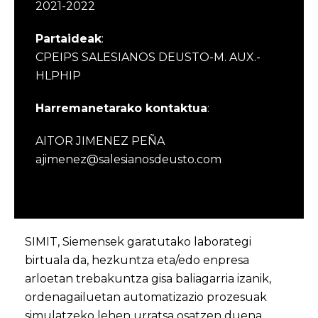
2021-2022
Partaideak
:
CPEIPS SALESIANOS DEUSTO-M. AUX.-
HLPHIP
Harremanetarako kontaktua
:
AITOR JIMENEZ PEÑA
ajimenez@salesianosdeusto.com
SIMIT, Siemensek garatutako laborategi
birtuala da, hezkuntza eta/edo enpresa
arloetan trebakuntza gisa baliagarria izanik,
ordenagailuetan automatizazio prozesuak
simulatzeko lehen urratsa osatzen duena,.