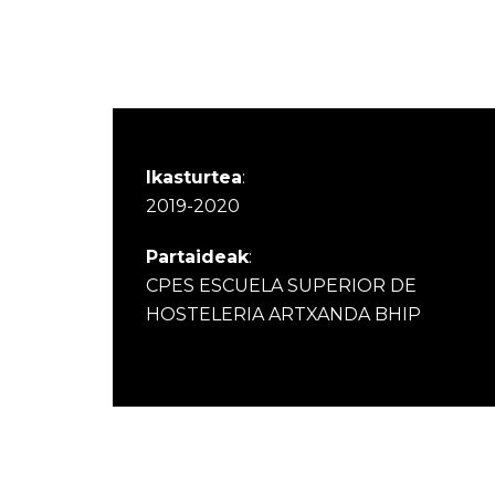
Ikasturtea
:
2019-2020
Partaideak
:
CPES ESCUELA SUPERIOR DE
HOSTELERIA ARTXANDA BHIP