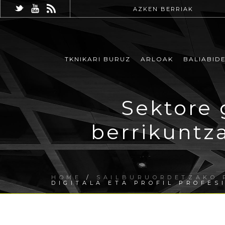
AZKEN BERRIAK
TKNIKARI BURUZ
ARLOAK
BALIABID
Sektore
berrikuntza
HOME
/
SAILBURUORDETZAKO 
DIGITALA ETA PROFIL PROFES