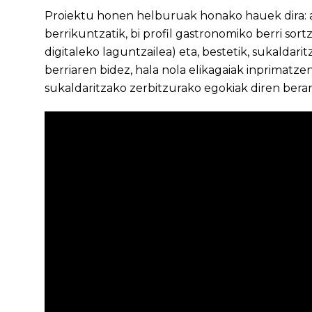
Proiektu honen helburuak honako hauek dira: a
berrikuntzatik, bi profil gastronomiko berri sortz
digitaleko laguntzailea) eta, bestetik, sukaldari
berriaren bidez, hala nola elikagaiak inprimatz
sukaldaritzako zerbitzurako egokiak diren berar