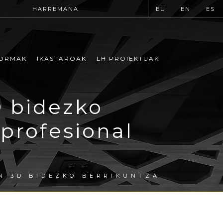
HARREMANA
EU
EN
ES
ORMAK
IKASTAROAK
LH PROIEKTUAK
 bidezko
 profesional
N 3D BIDEZKO BERRIKUNTZA