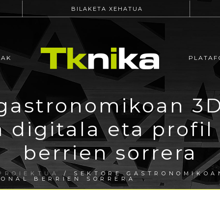
BILAKETA XEHATUA
EAK
PLATAF
 gastronomikoan 3D
 digitala eta profil
berrien sorrera
PROIEKTUA
/ SEKTORE GASTRONOMIKOA
IONAL BERRIEN SORRERA