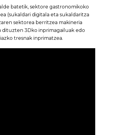
lde batetik, sektore gastronomikoko
ea (sukaldari digitala eta sukaldaritza
tzaren sektorea berritzea makineria
en dituzten 3Dko inprimagailuak edo
iazko tresnak inprimatzea.