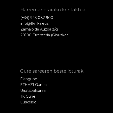
Harremanetarako kontaktua
(+34) 943 082 900
info@tknika.eus
Zamalbide Auzoa z/g
20100 Errenteria (Gipuzkoa)
Gure sarearen beste loturak
Ekingune
ETHAZI Gunea
Urratsbatsarea
TK Gune
Euskelec