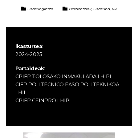
Osasungintza
Biozientziak, Osasuna, VR
Ikasturtea
:
2024-2025
Partaideak
:
CPIFP TOLOSAKO INMAKULADA LHIPI
CIFP POLITECNICO EASO POLITEKNIKOA
LHII
CPIFP CEINPRO LHIPI