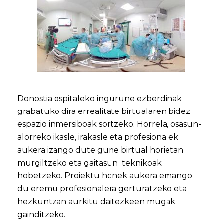
Donostia ospitaleko ingurune ezberdinak
grabatuko dira errealitate birtualaren bidez
espazio inmersiboak sortzeko. Horrela, osasun-
alorreko ikasle, irakasle eta profesionalek
aukera izango dute gune birtual horietan
murgiltzeko eta gaitasun teknikoak
hobetzeko. Proiektu honek aukera emango
du eremu profesionalera gerturatzeko eta
hezkuntzan aurkitu daitezkeen mugak
gainditzeko.