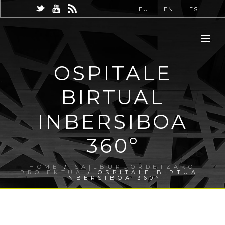
EU
EN
ES
OSPITALE
BIRTUAL
INBERSIBOA
360º
HOME
/
SAILBURUORDETZAKO
PROIEKTUA
/ OSPITALE BIRTUAL
INBERSIBOA 360º