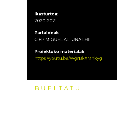
Ikasturtea
:
2020-2021
Partaideak
:
CIFP MIGUEL ALTUNA LHII
Proiektuko materialak
:
https://youtu.be/WgrBkXMnkyg
BUELTATU