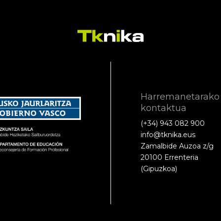
Harremanetarako
kontaktua
(+34) 943 082 900
info@tknika.eus
Zamalbide Auzoa z/g
20100 Errenteria
(Gipuzkoa)