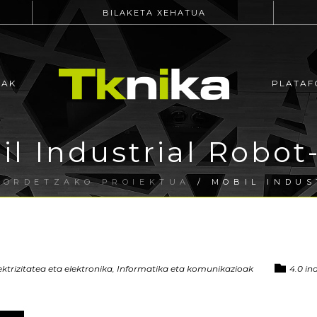
BILAKETA XEHATUA
EAK
PLATAF
il Industrial Robot
UORDETZAKO PROIEKTUA
/ MOBIL INDUS
ektrizitatea eta elektronika, Informatika eta komunikazioak
4.0 in