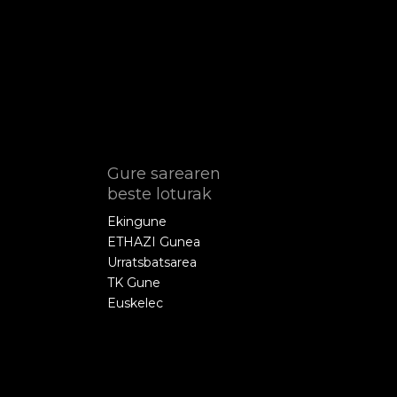
Gure sarearen
beste loturak
Ekingune
ETHAZI Gunea
Urratsbatsarea
TK Gune
Euskelec