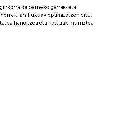
ginkorra da barneko garraio eta
 horrek lan-fluxuak optimizatzen ditu,
itatea handitzea eta kostuak murriztea