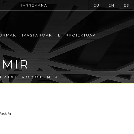
HARREMANA
EU
EN
ES
ORMAK
IKASTAROAK
LH PROIEKTUAK
-MIR
TRIAL ROBOT-MIR
dustria