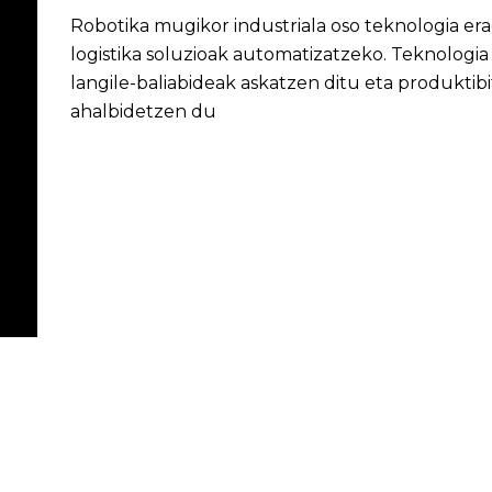
Robotika mugikor industriala oso teknologia era
logistika soluzioak automatizatzeko. Teknologia
langile-baliabideak askatzen ditu eta produktib
ahalbidetzen du