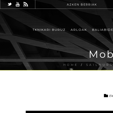
AZKEN BERRIAK
TKNIKARI BURUZ
ARLOAK
BALIABID
Mob
HOME
/
SAILBUR
El