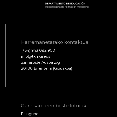
Harremanetarako kontaktua
(+34) 943 082 900
info@tknika.eus
Zamalbide Auzoa z/g
20100 Errenteria (Gipuzkoa)
Gure sarearen beste loturak
Ekingune