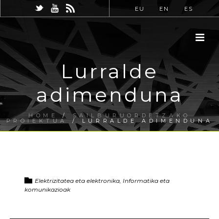
EU
EN
ES
Lurralde
adimenduna
HOME
/
SAILBURUORDETZAKO
PROIEKTUA
/ LURRALDE ADIMENDUNA
Elektrizitatea eta elektronika, Informatika eta
komunikazioak