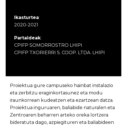
Ikasturtea
:
2020-2021
Partaideak
:
CPIFP SOMORROSTRO LHIPI
CPIFP TXORIERRI S. COOP. LTDA. LHIPI
Proiektua gure campuseko hainbat instalazio
eta zerbitzu eraginkortasunez eta modu
iraunkorrean kudeatzen eta ezartzean datza.
Proiektua inguruaren, baliabide naturalen eta
Zentroaren beharren arteko oreka lortzera
bideratuta dago, azpiegituren eta baliabideen