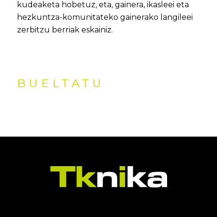
kudeaketa hobetuz, eta, gainera, ikasleei eta
hezkuntza-komunitateko gainerako langileei
zerbitzu berriak eskainiz.
BUELTATU