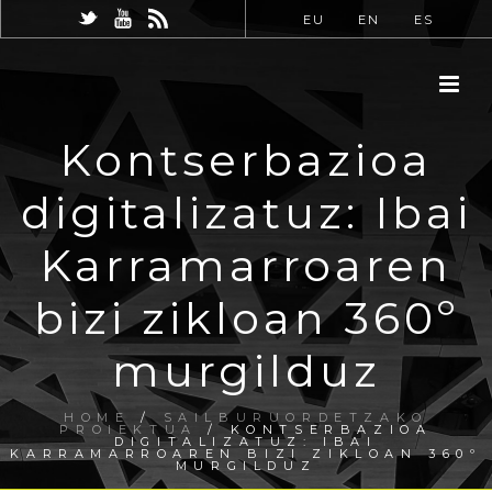
EU
EN
ES
Kontserbazioa
digitalizatuz: Ibai
Karramarroaren
bizi zikloan 360º
murgilduz
HOME
/
SAILBURUORDETZAKO
PROIEKTUA
/ KONTSERBAZIOA
DIGITALIZATUZ: IBAI
KARRAMARROAREN BIZI ZIKLOAN 360º
MURGILDUZ