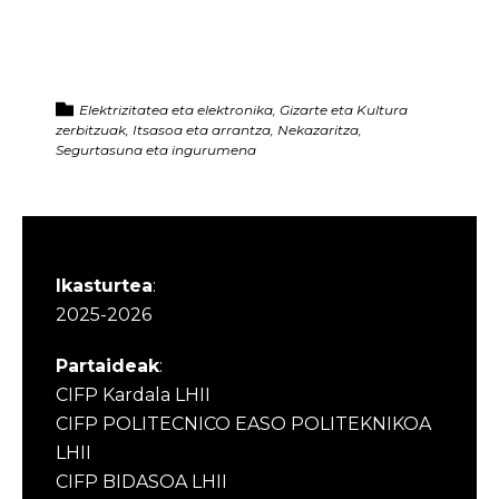
Elektrizitatea eta elektronika, Gizarte eta Kultura
zerbitzuak, Itsasoa eta arrantza, Nekazaritza,
Segurtasuna eta ingurumena
Ikasturtea
:
2025-2026
Partaideak
:
CIFP Kardala LHII
CIFP POLITECNICO EASO POLITEKNIKOA
LHII
CIFP BIDASOA LHII