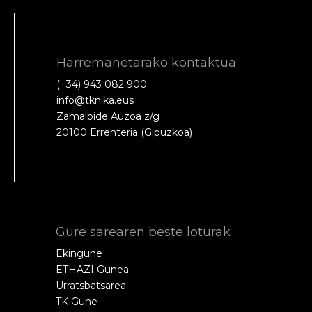
Harremanetarako kontaktua
(+34) 943 082 900
info@tknika.eus
Zamalbide Auzoa z/g
20100 Errenteria (Gipuzkoa)
Gure sarearen beste loturak
Ekingune
ETHAZI Gunea
Urratsbatsarea
TK Gune