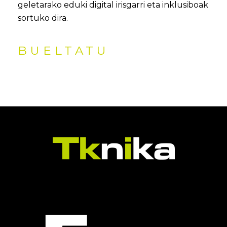
geletarako eduki digital irisgarri eta inklusiboak
sortuko dira.
BUELTATU