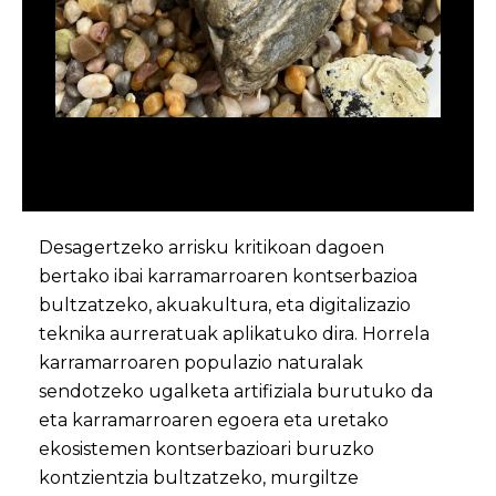
Desagertzeko arrisku kritikoan dagoen
bertako ibai karramarroaren kontserbazioa
bultzatzeko, akuakultura, eta digitalizazio
teknika aurreratuak aplikatuko dira. Horrela
karramarroaren populazio naturalak
sendotzeko ugalketa artifiziala burutuko da
eta karramarroaren egoera eta uretako
ekosistemen kontserbazioari buruzko
kontzientzia bultzatzeko, murgiltze