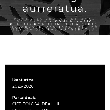
aurreratua.
HOME
/
SAILBURUORDETZAKO
PROIEKTUA
/ KOMUNIKAZIO
PLATAFORMA ADIMENDUA (KPA):
ELKARLANERAKO IKAS-FABRIKA
GERUZA DIGITAL AURRERATUA.
Ikasturtea
:
2025-2026
Partaideak
:
CIFP TOLOSALDEA LHII