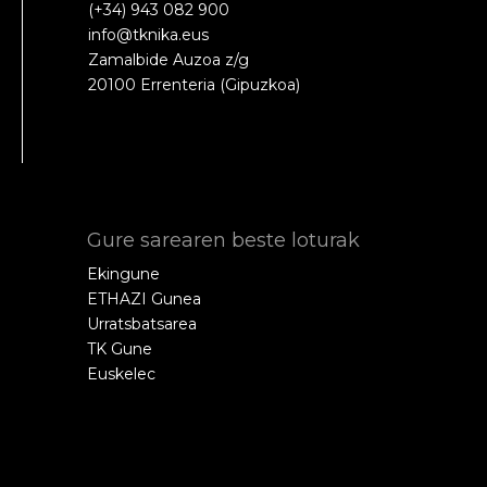
(+34) 943 082 900
info@tknika.eus
Zamalbide Auzoa z/g
20100 Errenteria (Gipuzkoa)
Gure sarearen beste loturak
Ekingune
ETHAZI Gunea
Urratsbatsarea
TK Gune
Euskelec