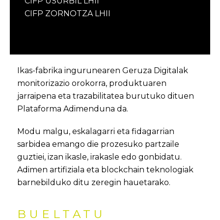
CIFP USURBIL LHII
CIFP ZORNOTZA LHII
Ikas-fabrika ingurunearen Geruza Digitalak
monitorizazio orokorra, produktuaren
jarraipena eta trazabilitatea burutuko dituen
Plataforma Adimenduna da.
Modu malgu, eskalagarri eta fidagarrian
sarbidea emango die prozesuko partzaile
guztiei, izan ikasle, irakasle edo gonbidatu.
Adimen artifiziala eta blockchain teknologiak
barnebilduko ditu zeregin hauetarako.
BUELTATU