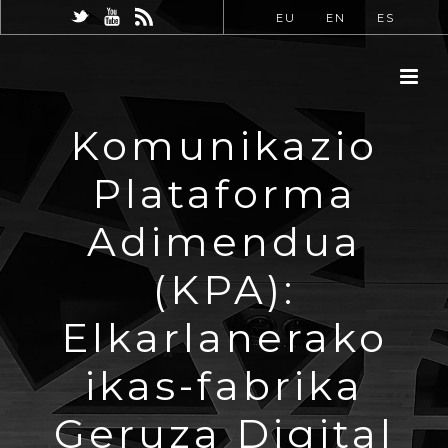
EU
EN
ES
Komunikazio
Plataforma
Adimendua
(KPA):
Elkarlanerako
ikas-fabrika
Geruza Digital