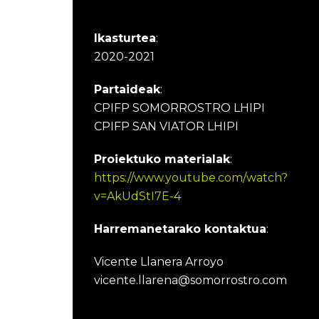
Ikasturtea
:
2020-2021
Partaideak
:
CPIFP SOMORROSTRO LHIPI
CPIFP SAN VIATOR LHIPI
Proiektuko materialak
:
https://www.youtube.com/watch?
v=AkUdStI7E-4
Harremanetarako kontaktua
:
Vicente Llanera Arroyo
vicente.llarena@somorrostro.com