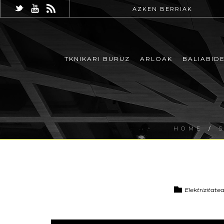
AZKEN BERRIAK
TKNIKARI BURUZ
ARLOAK
BALIABID
HOME
/
Elektrizitate