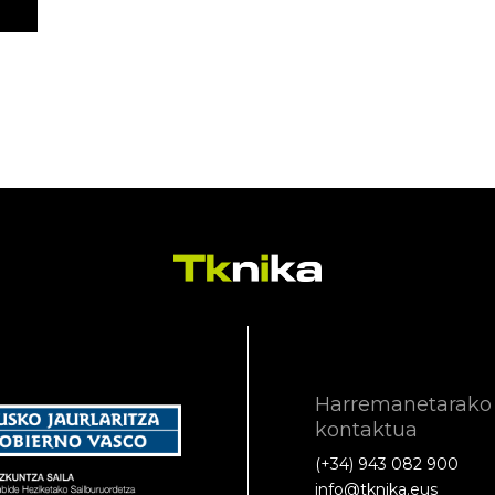
Harremanetarako
kontaktua
(+34) 943 082 900
info@tknika.eus