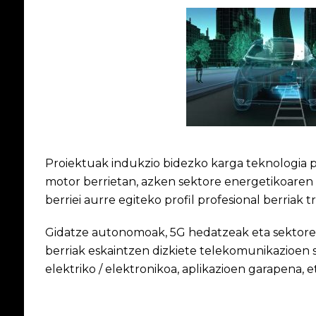
Proiektuak indukzio bidezko karga teknologia pr
motor berrietan, azken sektore energetikoaren e
berriei aurre egiteko profil profesional berriak
Gidatze autonomoak, 5G hedatzeak eta sektore
berriak eskaintzen dizkiete telekomunikazioen
elektriko / elektronikoa, aplikazioen garapena, e