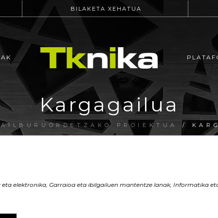
BILAKETA XEHATUA
EAK
PLATAF
Kargagailua
SAILBURUORDETZAKO PROIEKTUA
/ KAR
a eta elektronika, Garraioa eta ibilgailuen mantentze lanak, Informatika 