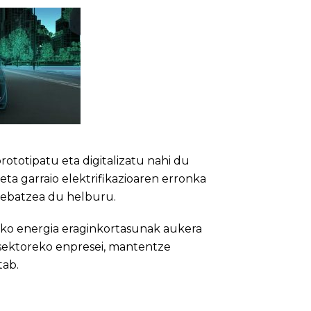
ototipatu eta digitalizatu nahi du
ta garraio elektrifikazioaren erronka
 trebatzea du helburu.
ko energia eraginkortasunak aukera
 sektoreko enpresei, mantentze
tab.