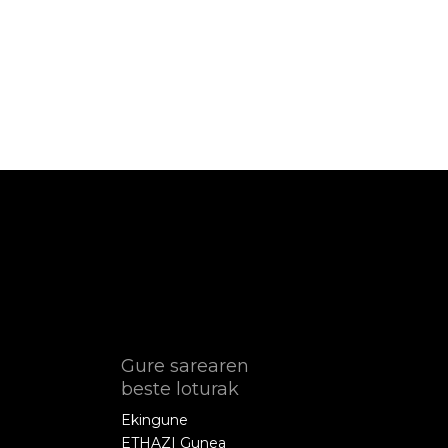
Gure sarearen
beste loturak
Ekingune
ETHAZI Gunea