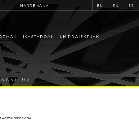
HARREMANA
EU
EN
ES
ORMAK
IKASTAROAK
LH PROIEKTUAK
GAGAILUA
eta komunikazioak