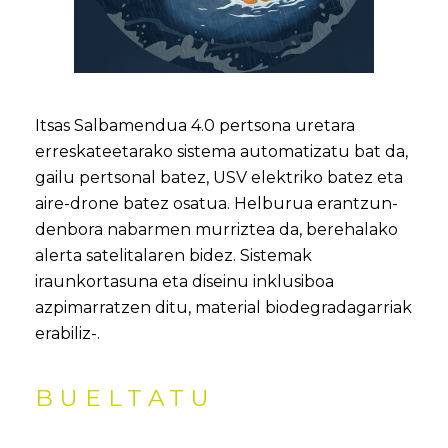
Itsas Salbamendua 4.0 pertsona uretara
erreskateetarako sistema automatizatu bat da,
gailu pertsonal batez, USV elektriko batez eta
aire-drone batez osatua. Helburua erantzun-
denbora nabarmen murriztea da, berehalako
alerta satelitalaren bidez. Sistemak
iraunkortasuna eta diseinu inklusiboa
azpimarratzen ditu, material biodegradagarriak
erabiliz-.
BUELTATU