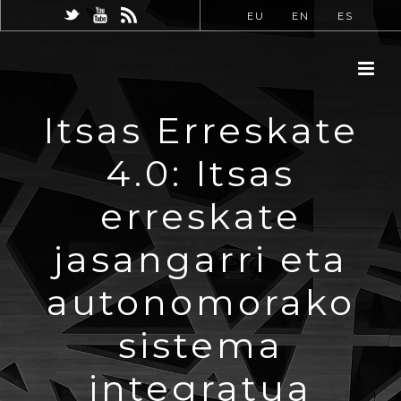
EU
EN
ES
Itsas Erreskate
4.0: Itsas
erreskate
jasangarri eta
autonomorako
sistema
integratua