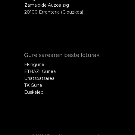
Zamalbide Auzoa z/g
20100 Errenteria (Gipuzkoa)
Gure sarearen beste loturak
Ekingune
ETHAZI Gunea
Urratsbatsarea
TK Gune
Euskelec