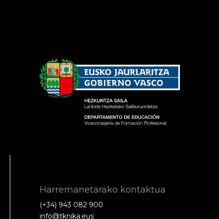
Harremanetarako kontaktua
(+34) 943 082 900
info@tknika.eus