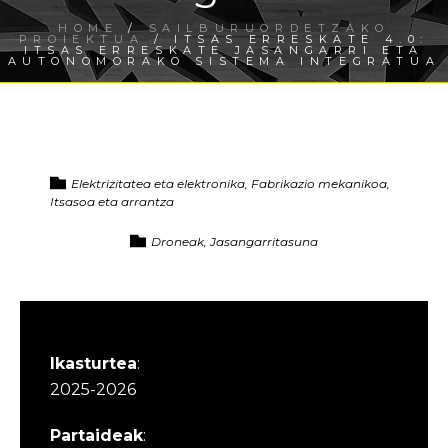
HOME
/
SAILBURUORDETZAKO
PROIEKTUA
/ ITSAS ERRESKATE 4.0:
ITSAS ERRESKATE JASANGARRI ETA
AUTONOMORAKO SISTEMA INTEGRATUA
Elektrizitatea eta elektronika, Fabrikazio mekanikoa,
Itsasoa eta arrantza
Droneak, Jasangarritasuna
Ikasturtea
:
2025-2026
Partaideak
: