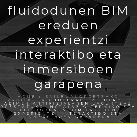
fluidodunen BIM
ereduen
experientzi
interaktibo eta
inmersiboen
garapena
HOME
/
SAILBURUORDETZAKO
PROIEKTUA
/ INTERACTIVETHERM –
ADIMEN ARTIFIZIALAREN LAGUNTZAZ
PRESTATUKO INSTALAZIO TERMIKO ETA
FLUIDODUNEN BIM EREDUEN
EXPERIENTZI INTERAKTIBO ETA
INMERSIBOEN GARAPENA