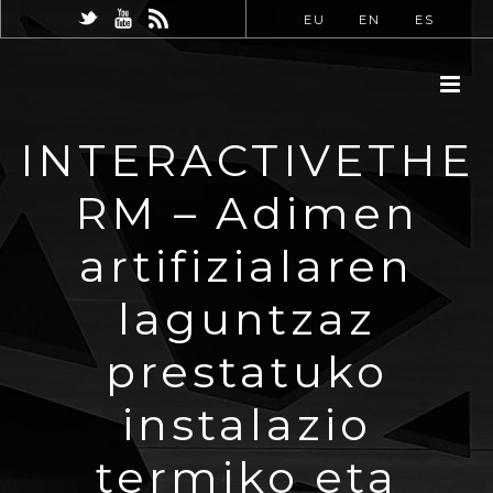
EU
EN
ES
INTERACTIVETHE
RM – Adimen
artifizialaren
laguntzaz
prestatuko
instalazio
termiko eta