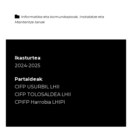
Informatika eta komunikazioak, Instalatze eta
Mantentze lanak
Ikasturtea
:
2024-2025
Partaideak
:
CIFP USURBIL LHII
CIFP TOLOSALDEA LHII
CPIFP Harrobia LHIPI