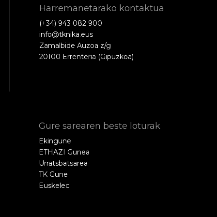
Harremanetarako kontaktua
(+34) 943 082 900
info@tknika.eus
Zamalbide Auzoa z/g
20100 Errenteria (Gipuzkoa)
Gure sarearen beste loturak
Ekingune
ETHAZI Gunea
Urratsbatsarea
TK Gune
Euskelec