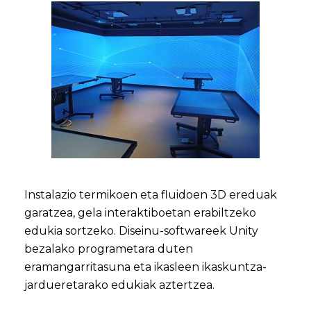
Instalazio termikoen eta fluidoen 3D ereduak
garatzea, gela interaktiboetan erabiltzeko
edukia sortzeko. Diseinu-softwareek Unity
bezalako programetara duten
eramangarritasuna eta ikasleen ikaskuntza-
jardueretarako edukiak aztertzea.