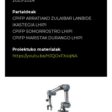
2023-2024
Partaideak
:
CPIFP ARRATIAKO ZULAIBAR LANBIDE
IKASTEGIA LHIPI
CPIFP SOMORROSTRO LHIPI
CPIFP MARISTAK DURANGO LHIPI
Proiektuko materialak
:
https://youtu.be/HJQOxFXoqNA