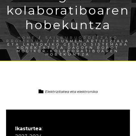
kolaboratiboaren
hobekuntza
HOME
/
SAILBURUORDETZAKO
PROIEKTUA
/ IKUSMEN ARTIFIZIALA
ETA LANTOKIKO GESTIO SISTEMARA
KONEKTATUTA DAGOEN ROBOT
MOGIKOR-KOLABORATIBOAREN
HOBEKUNTZA
Elektrizitatea eta elektronika
Ikasturtea
: