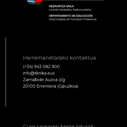
Harremanetarako kontaktua
(+34) 943 082 900
info@tknika.eus
Zamalbide Auzoa z/g
20100 Errenteria (Gipuzkoa)
Gure sarearen beste loturak