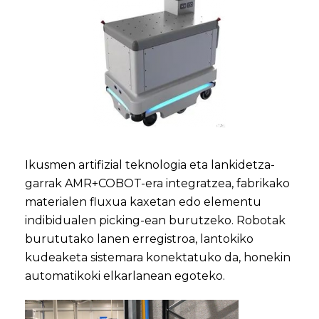
Ikusmen artifizial teknologia eta lankidetza-
garrak AMR+COBOT-era integratzea, fabrikako
materialen fluxua kaxetan edo elementu
indibidualen picking-ean burutzeko. Robotak
burututako lanen erregistroa, lantokiko
kudeaketa sistemara konektatuko da, honekin
automatikoki elkarlanean egoteko.