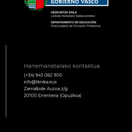
Harremanetarako kontaktua
(+34) 943 082 900
info@tknika.eus
Zamalbide Auzoa z/g
20100 Errenteria (Gipuzkoa)