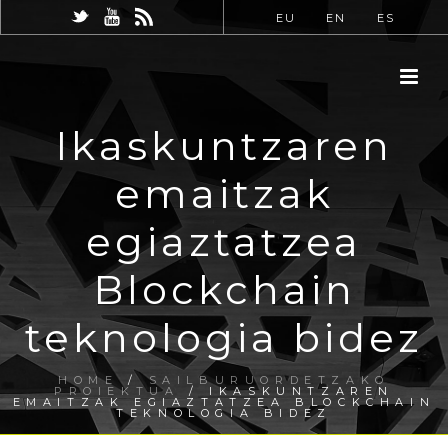
EU
EN
ES
Ikaskuntzaren
emaitzak
egiaztatzea
Blockchain
teknologia bidez
HOME
/
SAILBURUORDETZAKO
PROIEKTUA
/ IKASKUNTZAREN
EMAITZAK EGIAZTATZEA BLOCKCHAIN
TEKNOLOGIA BIDEZ