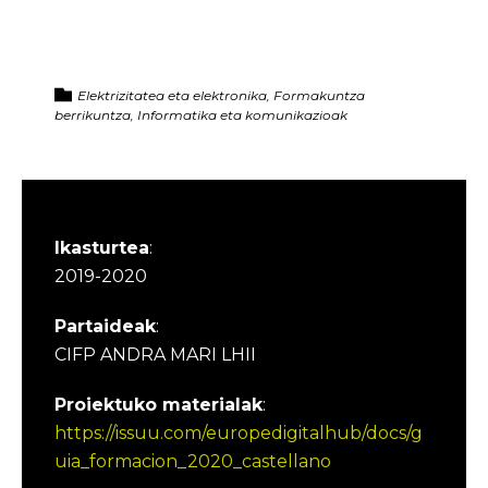
Elektrizitatea eta elektronika, Formakuntza
berrikuntza, Informatika eta komunikazioak
Ikasturtea
:
2019-2020
Partaideak
:
CIFP ANDRA MARI LHII
Proiektuko materialak
:
https://issuu.com/europedigitalhub/docs/g
uia_formacion_2020_castellano