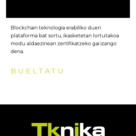
Blockchain teknologia erabiliko duen
plataforma bat sortu, ikasketetan lortutakoa
modu aldaezinean zertifikatzeko gai izango
dena.
BUELTATU