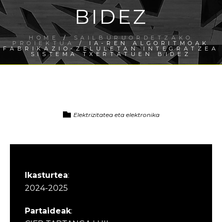
BIDEZ
HOME
/
SAILBURUORDETZAKO
PROIEKTUA
/ IA-REN ALGORITMOAK
FABRIKAZIO-ZELULETAN INTEGRATZEA
SISTEMA TXERTATUEN BIDEZ
Elektrizitatea eta elektronika
Ikasturtea
:
2024-2025
Partaideak
: