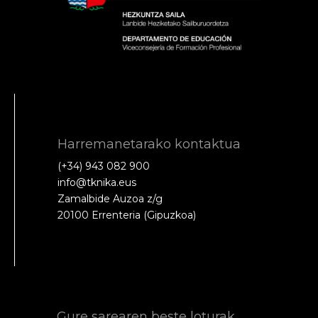
Harremanetarako kontaktua
(+34) 943 082 900
info@tknika.eus
Zamalbide Auzoa z/g
20100 Errenteria (Gipuzkoa)
Gure sarearen beste loturak