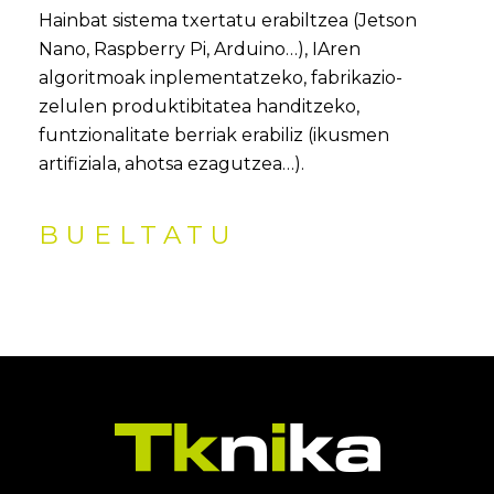
Hainbat sistema txertatu erabiltzea (Jetson
Nano, Raspberry Pi, Arduino…), IAren
algoritmoak inplementatzeko, fabrikazio-
zelulen produktibitatea handitzeko,
funtzionalitate berriak erabiliz (ikusmen
artifiziala, ahotsa ezagutzea…).
BUELTATU