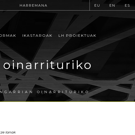
HARREMANA
EU
EN
ES
ORMAK
IKASTAROAK
LH PROIEKTUAK
oinarrituriko
NGARRIAN OINARRITURIKO
tze lanak