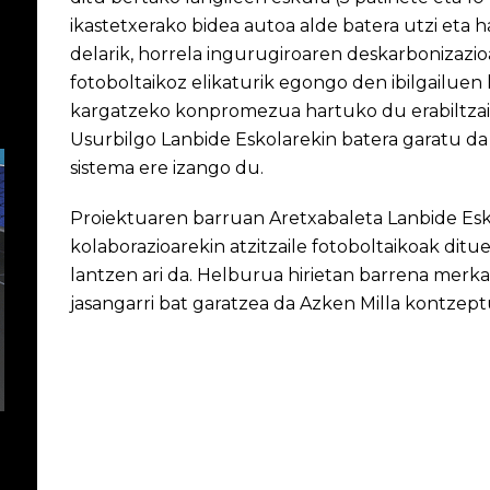
ikastetxerako bidea autoa alde batera utzi eta 
delarik, horrela ingurugiroaren deskarbonizazi
fotoboltaikoz elikaturik egongo den ibilgailuen
kargatzeko konpromezua hartuko du erabiltzai
Usurbilgo Lanbide Eskolarekin batera garatu da
sistema ere izango du.
Proiektuaren barruan Aretxabaleta Lanbide Esk
kolaborazioarekin atzitzaile fotoboltaikoak ditue
lantzen ari da. Helburua hirietan barrena merkan
jasangarri bat garatzea da Azken Milla kontzep