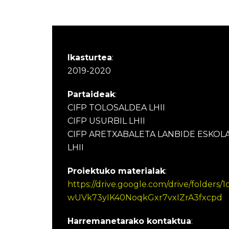
Ikasturtea
:
2019-2020
Partaideak
:
CIFP TOLOSALDEA LHII
CIFP USURBIL LHII
CIFP ARETXABALETA LANBIDE ESKOL
LHII
Proiektuko materialak
:
https://drive.google.com/drive/folders/1
wUVk73yIK40NoqkGxr7vxIZrA3fxcpd
Harremanetarako kontaktua
: