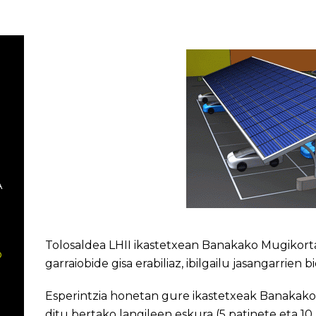
A
Tolosaldea LHII ikastetxean Banakako Mugikorta
o
garraiobide gisa erabiliaz, ibilgailu jasangarrien
Esperintzia honetan gure ikastetxeak Banakako
ditu bertako langileen eskura (5 patinete eta 10 