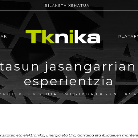
BILAKETA XEHATUA
EAK
PLATAF
tasun jasangarrian 
esperientzia
PROIEKTUA
/ HIRI-MUGIKORTASUN JASA
rizitatea eta elektronika, Energia eta Ura, Garraioa eta ibilgailuen manten