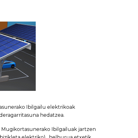
sunerako Ibilgailu elektrikoak
 bideragarritasuna hedatzea.
 Mugikortasunerako Ibilgailuak jartzen
bizikleta elektriko) , helburua etxetik