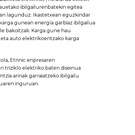
hauetako ibilgailurenbatekin egitea
oan lagunduz. Ikastetxean eguzkindar
 karga gunean energía garbiaz ibilgailua
le bakoitzak. Karga gune hau
 eta auto elektrikoentzako karga
ola, Etnnic enpresaren
n triziklo elektriko baten diseinua
tzia arinak garraiatzeko ibilgailu
tuaren inguruan.