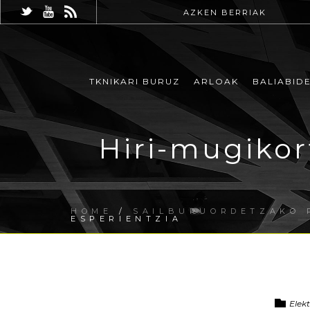
AZKEN BERRIAK
TKNIKARI BURUZ
ARLOAK
BALIABID
Hiri-mugikor
HOME
/
SAILBURUORDETZAKO 
ESPERIENTZIA
Elekt