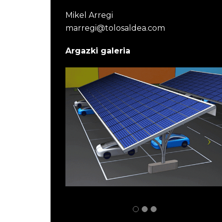
Mikel Arregi
marregi@tolosaldea.com
Argazki galeria