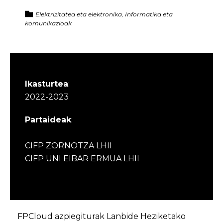
Elektrizitatea eta elektronika, Informatika eta
komunikazioak
Ikasturtea
:
2022-2023
Partaideak
:
CIFP ZORNOTZA LHII
CIFP UNI EIBAR ERMUA LHII
FPCloud azpiegiturak Lanbide Heziketako