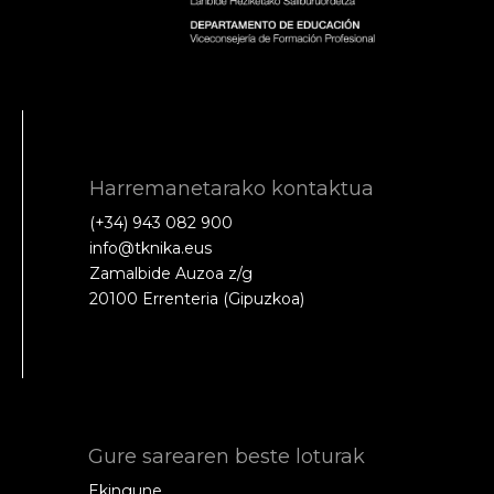
Harremanetarako kontaktua
(+34) 943 082 900
info@tknika.eus
Zamalbide Auzoa z/g
20100 Errenteria (Gipuzkoa)
Gure sarearen beste loturak
Ekingune