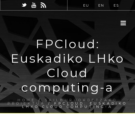
EU
EN
ES
FPCloud:
Euskadiko LHko
Cloud
computing-a
HOME
/
SAILBURUORDETZAKO
PROIEKTUA
/ FPCLOUD: EUSKADIKO
LHKO CLOUD COMPUTING-A