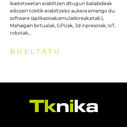
ikastetxeetan erabiltzen ditugun baliabideak
edozein tokitik erabiltzeko aukera emango du:
software (aplikazioak,simuladoreak,etab.),
Mahaigain birtualak, GPUak, 3d inpresorak, IoT,
robotak,…
BUELTATU