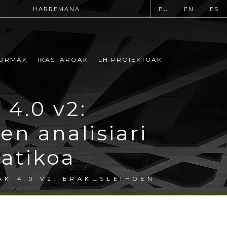
HARREMANA
EU
EN
ES
ORMAK
IKASTAROAK
LH PROIEKTUAK
4.0 v2:
n analisiari
matikoa
K 4.0 V2: ERAKUSLEIHOEN