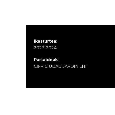
Ikasturtea
:
2023-2024
Partaideak
:
CIFP CIUDAD JARDIN LHII