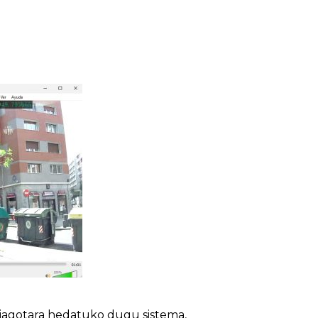
hiagotara hedatuko dugu sistema,