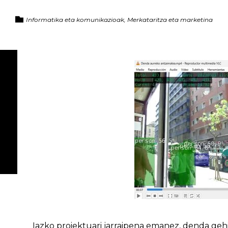
Informatika eta komunikazioak, Merkataritza eta marketina
Iazko proiektuari jarraipena emanez, denda ge