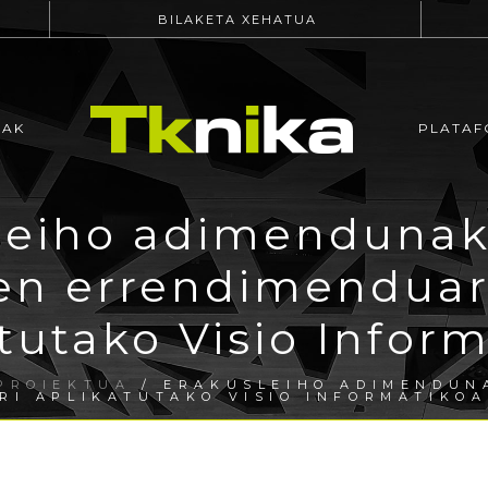
BILAKETA XEHATUA
EAK
PLATAF
leiho adimendunak 
en errendimenduare
tutako Visio Infor
PROIEKTUA
/ ERAKUSLEIHO ADIMENDUNA
RI APLIKATUTAKO VISIO INFORMATIKOA