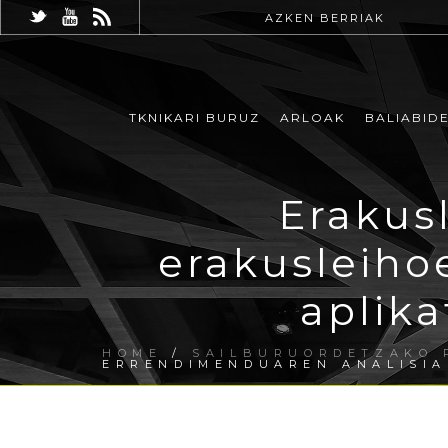
AZKEN BERRIAK
TKNIKARI BURUZ
ARLOAK
BALIABID
Erakus
erakusleiho
aplika
HOME
/
SAILBURUORDETZAKO 
ERRENDIMENDUAREN ANALISIA