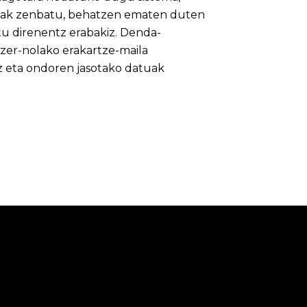
sonak zenbatu, behatzen ematen duten
tu direnentz erabakiz. Denda-
er-nolako erakartze-maila
z eta ondoren jasotako datuak