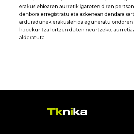
erakuslehioaren aurretik igaroten diren pert
denbora erregistratu eta azkenean dendara sar
arduradunek erakuslehioa eguneratu ondoren z
hobekuntza lortzen duten neurtzeko, aurretia
alderatuta.