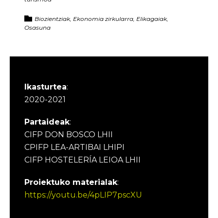
Biozientziak, Ekonomia zirkularra, Elikagaiak,
Osasuna
Ikasturtea
:
2020-2021
Partaideak
:
CIFP DON BOSCO LHII
CPIFP LEA-ARTIBAI LHIPI
CIFP HOSTELERÍA LEIOA LHII
Proiektuko materialak
:
https://youtu.be/4pLIP7pscXU