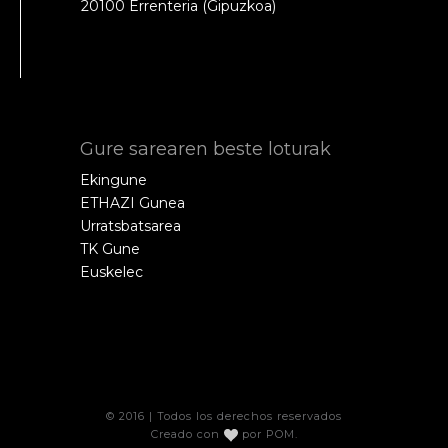
20100 Errenteria (Gipuzkoa)
Gure sarearen beste loturak
Ekingune
ETHAZI Gunea
Urratsbatsarea
TK Gune
Euskelec
© 2016 | Todos los derechos reservados
Creado con
por
POM
.