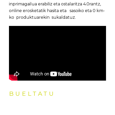
inprimagailua erabiliz eta ostalaritza 4.0rantz,
online erosketatik hasita eta sasoiko eta 0 km-
ko produktuarekin sukaldatuz.
BUELTATU