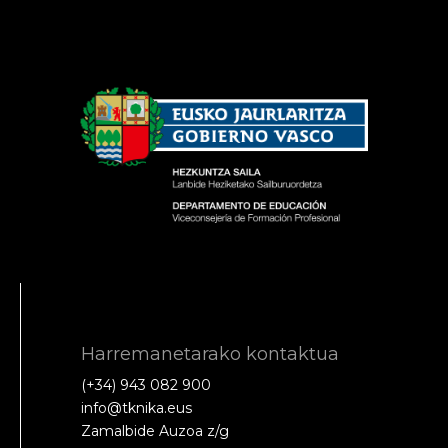
Harremanetarako kontaktua
(+34) 943 082 900
info@tknika.eus
Zamalbide Auzoa z/g