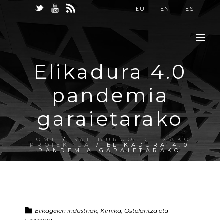
EU
EN
ES
Elikadura 4.0
pandemia
garaietarako
HOME
/
SAILBURUORDETZAKO
PROIEKTUA
/ ELIKADURA 4.0
PANDEMIA GARAIETARAKO
Elikagaien industriak, Kimika, Ostalaritza eta
turismoa