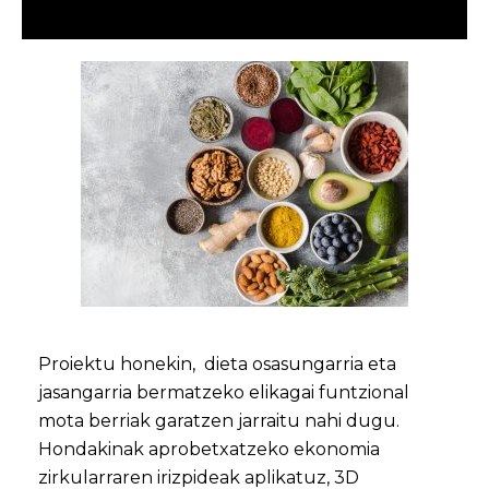
Proiektu honekin, dieta osasungarria eta
jasangarria bermatzeko elikagai funtzional
mota berriak garatzen jarraitu nahi dugu.
Hondakinak aprobetxatzeko ekonomia
zirkularraren irizpideak aplikatuz, 3D