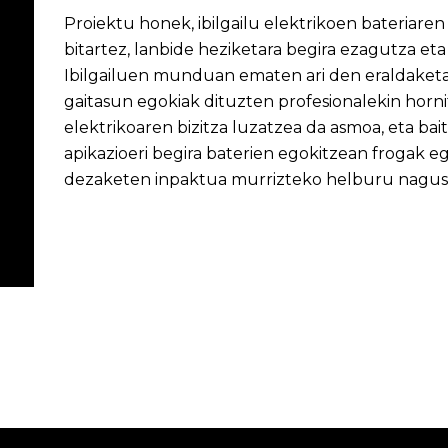
Proiektu honek, ibilgailu elektrikoen bateriaren
bitartez, lanbide heziketara begira ezagutza eta 
Ibilgailuen munduan ematen ari den eraldaketar
gaitasun egokiak dituzten profesionalekin horn
elektrikoaren bizitza luzatzea da asmoa, eta bai
apikazioeri begira baterien egokitzean frogak e
dezaketen inpaktua murrizteko helburu nagusi