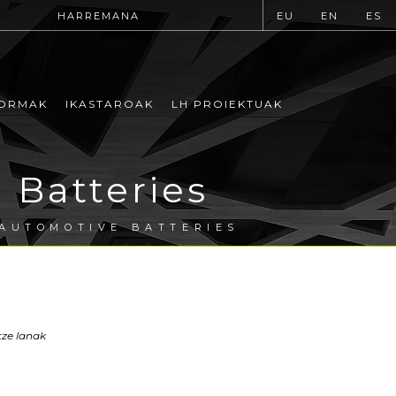
HARREMANA
EU
EN
ES
ORMAK
IKASTAROAK
LH PROIEKTUAK
 Batteries
 AUTOMOTIVE BATTERIES
tze lanak