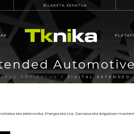
BILAKETA XEHATUA
EAK
PLATAF
xtended Automotive
ZAKO PROIEKTUA
/ DIGITAL EXTENDED
rizitatea eta elektronika, Energia eta Ura, Garraioa eta ibilgailuen manten