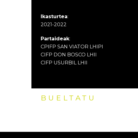
Ikasturtea
:
2021-2022
Partaideak
:
CPIFP SAN VIATOR LHIPI
CIFP DON BOSCO LHII
CIFP USURBIL LHII
BUELTATU