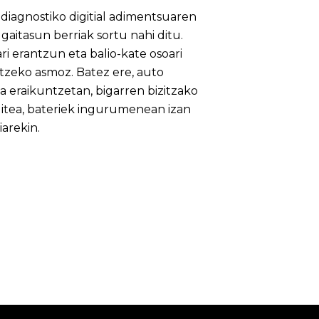
 diagnostiko digitial adimentsuaren
gaitasun berriak sortu nahi ditu.
i erantzun eta balio-kate osoari
itzeko asmoz. Batez ere, auto
ta eraikuntzetan, bigarren bizitzako
gitea, bateriek ingurumenean izan
arekin.