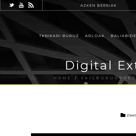
AZKEN BERRIAK
TKNIKARI BURUZ
ARLOAK
BALIABID
Digital E
HOME
/
SAILBURUORDET
Elekt