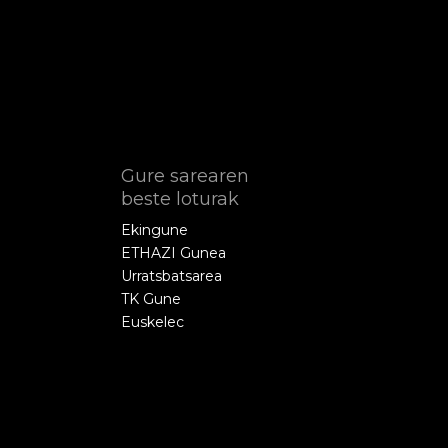
Gure sarearen
beste loturak
Ekingune
ETHAZI Gunea
Urratsbatsarea
TK Gune
Euskelec