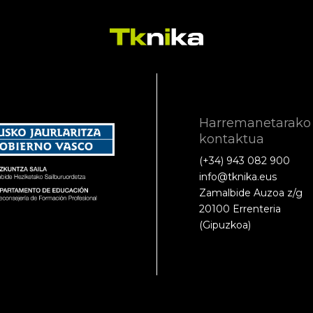
Harremanetarako
kontaktua
(+34) 943 082 900
info@tknika.eus
Zamalbide Auzoa z/g
20100 Errenteria
(Gipuzkoa)