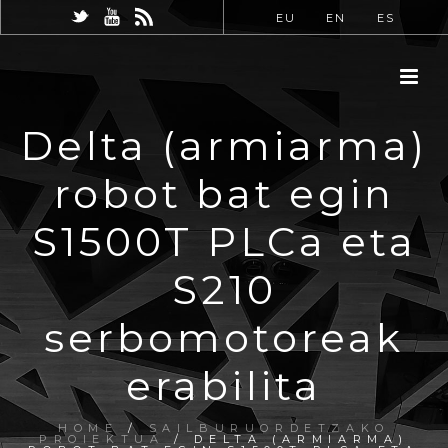
EU
EN
ES
Delta (armiarma)
robot bat egin
S1500T PLCa eta
S210
serbomotoreak
erabilita
HOME
/
SAILBURUORDETZAKO
PROIEKTUA
/ DELTA (ARMIARMA)