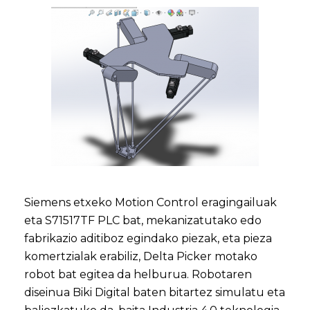
Siemens etxeko Motion Control eragingailuak
eta S71517TF PLC bat, mekanizatutako edo
fabrikazio aditiboz egindako piezak, eta pieza
komertzialak erabiliz, Delta Picker motako
robot bat egitea da helburua. Robotaren
diseinua Biki Digital baten bitartez simulatu eta