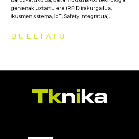
baliozkatuko da, baita Industria 4.0 teknologia
gehienak uztartu ere (RFID irakurgailua,
ikusmen sistema, IoT, Safety integratua).
BUELTATU