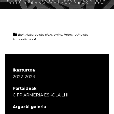
ROBOT BAT EGIN S1500T PLCA ETA
S210 SERBOMOTOREAK ERABILITA
Elektrizitatea eta elektronika, Informatika eta
komunikazioak
Ikasturtea
:
2022-2023
Partaideak
:
CIFP ARMERIA ESKOLA LHII
Argazki galeria