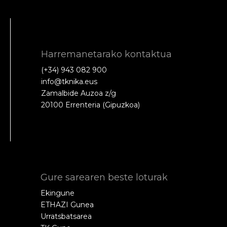
Harremanetarako kontaktua
(+34) 943 082 900
info@tknika.eus
Zamalbide Auzoa z/g
20100 Errenteria (Gipuzkoa)
Gure sarearen beste loturak
Ekingune
ETHAZI Gunea
Urratsbatsarea