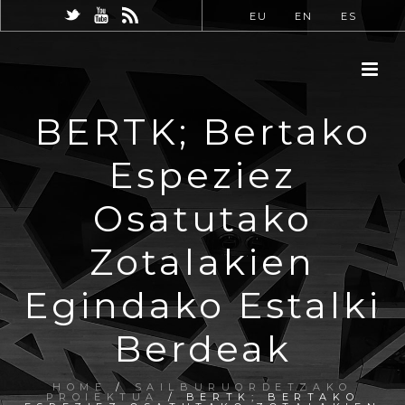
EU
EN
ES
BERTK; Bertako
Espeziez
Osatutako
Zotalakien
Egindako Estalki
Berdeak
HOME
/
SAILBURUORDETZAKO
PROIEKTUA
/ BERTK; BERTAKO