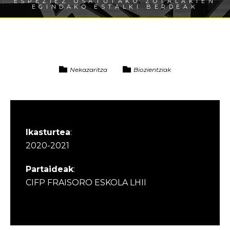
ESPEZIEZ OSATUTAKO ZOTALAKIEN
EGINDAKO ESTALKI BERDEAK
Nekazaritza
Biozientziak
Ikasturtea
:
2020-2021
Partaideak
:
CIFP FRAISORO ESKOLA LHII