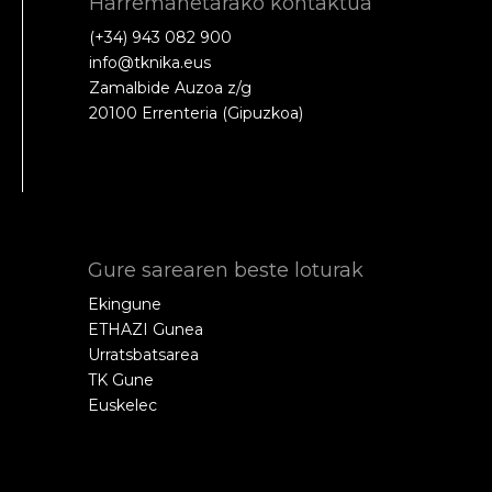
Harremanetarako kontaktua
(+34) 943 082 900
info@tknika.eus
Zamalbide Auzoa z/g
20100 Errenteria (Gipuzkoa)
Gure sarearen beste loturak
Ekingune
ETHAZI Gunea
Urratsbatsarea
TK Gune
Euskelec