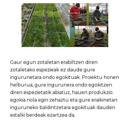
Gaur egun zotaletan erabiltzen diren
zotaletako espezieak ez daude gure
ingurunetara ondo egokituak. Proiektu honen
helburua, gure ingurunera ondo egokitzen
diren espezietatik abiatuz, hauen produkzio
egokia nola egin zehaztu eta gure eraikinetan
inguruneko baldintzetara egokituak dauden
estalki berdeak ezartzea da.