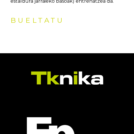
estaldura jarraieko basoak) entrenatzea da.
BUELTATU