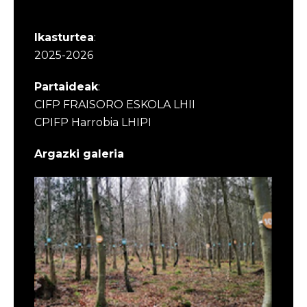
Ikasturtea
:
2025-2026
Partaideak
:
CIFP FRAISORO ESKOLA LHII
CPIFP Harrobia LHIPI
Argazki galeria