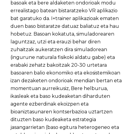
basoak eta bere aldaketen ondorioak modu
errealistago batean bistaratzeko VR aplikazio
bat garatuko da. I+trainer aplikazioak ematen
duen baso bistaratze datuaz baliatuz eta hau
hobetuz. Basoan kokatuta, simuladorearen
laguntzaz, utzi eta erauzi behar diren
zuhaitzak aukeratzen dira simuladorean
(ingurune naturala fisikoki aldatu gabe) eta
erabaki zehatz bakoitzak 20-30 urtetara
basoaren balio ekonomiko eta ekosistemikoan
izan dezaketen ondorioak mendian bertan eta
momentuan aurreikusiz, Bere helburua,
ikasleak eta baso kudeaketan diharduten
agente ezberdinak ekoizpen eta
bioaniztasunaren kontserbazioa uztartzen
dituzten baso kudeaketa estrategia
jasangarrietan (baso egitura heterogeneo eta