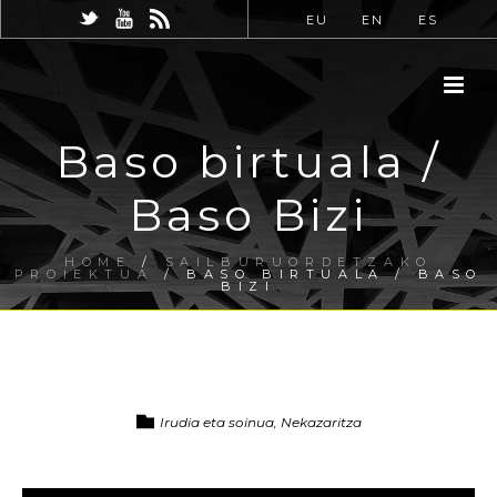
EU
EN
ES
Baso birtuala /
Baso Bizi
HOME
/
SAILBURUORDETZAKO
PROIEKTUA
/ BASO BIRTUALA / BASO
BIZI
Irudia eta soinua, Nekazaritza