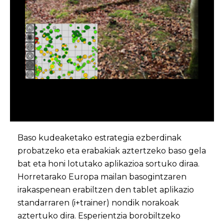
Baso kudeaketako estrategia ezberdinak
probatzeko eta erabakiak aztertzeko baso gela
bat eta honi lotutako aplikazioa sortuko diraa.
Horretarako Europa mailan basogintzaren
irakaspenean erabiltzen den tablet aplikazio
standarraren (i+trainer) nondik norakoak
aztertuko dira. Esperientzia borobiltzeko