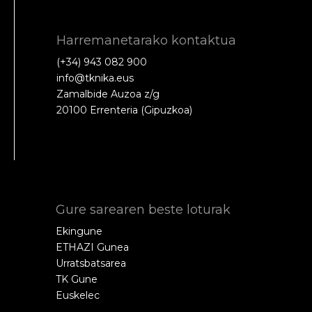
Harremanetarako kontaktua
(+34) 943 082 900
info@tknika.eus
Zamalbide Auzoa z/g
20100 Errenteria (Gipuzkoa)
Gure sarearen beste loturak
Ekingune
ETHAZI Gunea
Urratsbatsarea
TK Gune
Euskelec