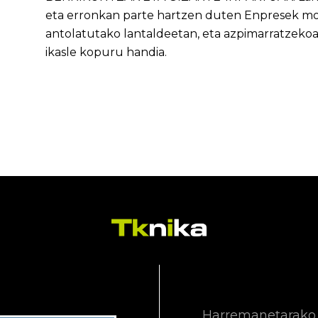
eta erronkan parte hartzen duten Enpresek mo
antolatutako lantaldeetan, eta azpimarratzeko
ikasle kopuru handia.
Harremanetarako