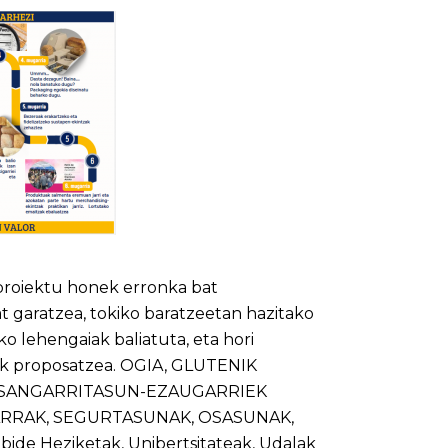
-proiektu honek erronka bat
garatzea, tokiko baratzeetan hazitako
ko lehengaiak baliatuta, eta hori
ak proposatzea. OGIA, GLUTENIK
 JASANGARRITASUN-EZAUGARRIEK
LARRAK, SEGURTASUNAK, OSASUNAK,
e Heziketak, Unibertsitateak, Udalak