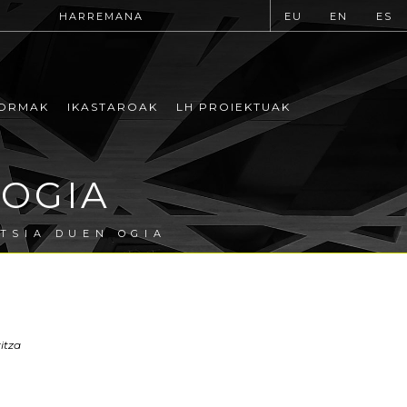
HARREMANA
EU
EN
ES
ORMAK
IKASTAROAK
LH PROIEKTUAK
 OGIA
TSIA DUEN OGIA
itza