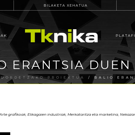
BILAKETA XEHATUA
EAK
PLATAF
O ERANTSIA DUEN
RUORDETZAKO PROIEKTUA
/ BALIO ERAN
Arte grafikoak, Elikagaien industriak, Merkataritza eta marketina, Nekazar