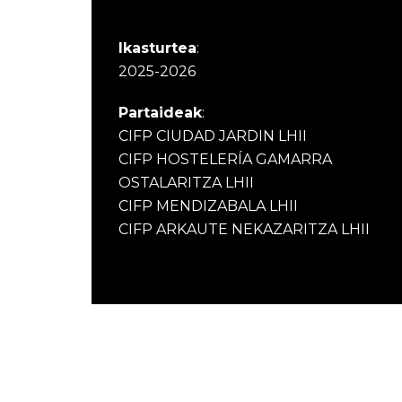
Ikasturtea
:
2025-2026
Partaideak
:
CIFP CIUDAD JARDIN LHII
CIFP HOSTELERÍA GAMARRA
OSTALARITZA LHII
CIFP MENDIZABALA LHII
CIFP ARKAUTE NEKAZARITZA LHII