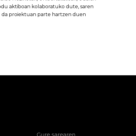
du aktiboan kolaboratuko dute, saren
a da proiektuan parte hartzen duen
Gure sarearen