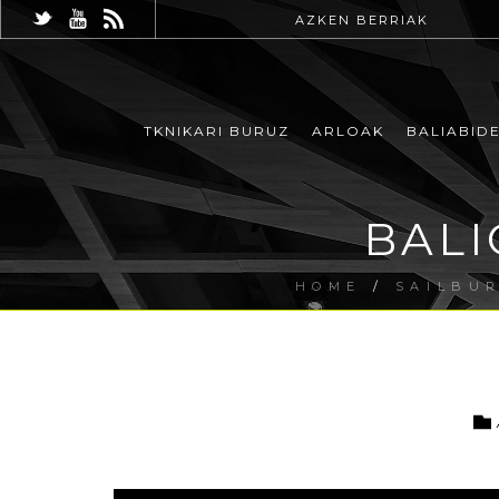
AZKEN BERRIAK
TKNIKARI BURUZ
ARLOAK
BALIABID
BALI
HOME
/
SAILBU