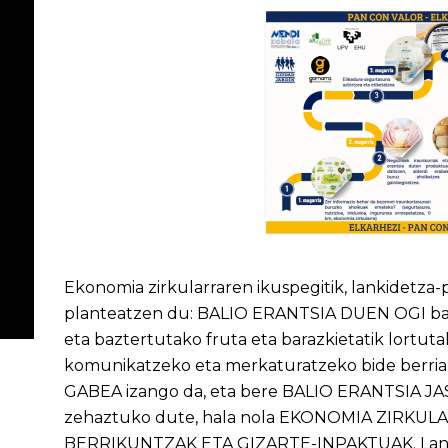
Ekonomia zirkularraren ikuspegitik, lankidetza
planteatzen du: BALIO ERANTSIA DUEN OGI bat 
eta baztertutako fruta eta barazkietatik lortuta
komunikatzeko eta merkaturatzeko bide berri
GABEA izango da, eta bere BALIO ERANTSIA
zehaztuko dute, hala nola EKONOMIA ZIRKU
BERRIKUNTZAK ETA GIZARTE-INPAKTUAK. Lanbid