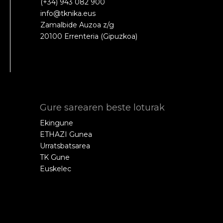
(+34) 943 082 900
info@tknika.eus
Zamalbide Auzoa z/g
20100 Errenteria (Gipuzkoa)
Gure sarearen beste loturak
Ekingune
ETHAZI Gunea
Urratsbatsarea
TK Gune
Euskelec