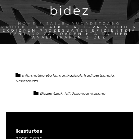
bidez
HOME
/
SAILBURUORDETZAKO
PROIEKTUA
/ ALKIMIA, LURRIN-OLIOEN
EKOIZPEN PROZESUAREN EFIZIENTZIA
SENTSORIZAZIOAREN ETA DATUEN
ANALITIKAREN BIDEZ
Informatika eta komunikazioak, Irudi pertsonala,
Nekazaritza
Biozientziak, IoT, Jasangarritasuna
Ikasturtea
: