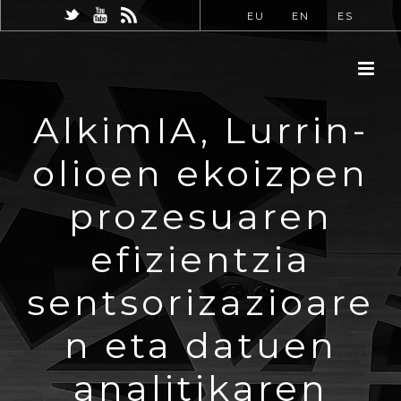
EU
EN
ES
AlkimIA, Lurrin-
olioen ekoizpen
prozesuaren
efizientzia
sentsorizazioare
n eta datuen
analitikaren