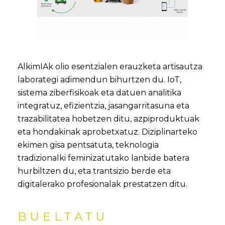
AlkimIAk olio esentzialen erauzketa artisautza
laborategi adimendun bihurtzen du. IoT,
sistema ziberfisikoak eta datuen analitika
integratuz, efizientzia, jasangarritasuna eta
trazabilitatea hobetzen ditu, azpiproduktuak
eta hondakinak aprobetxatuz. Diziplinarteko
ekimen gisa pentsatuta, teknologia
tradizionalki feminizatutako lanbide batera
hurbiltzen du, eta trantsizio berde eta
digitalerako profesionalak prestatzen ditu.
BUELTATU