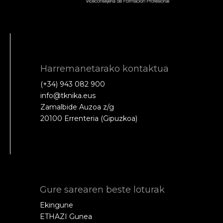
Harremanetarako kontaktua
(+34) 943 082 900
info@tknika.eus
Zamalbide Auzoa z/g
20100 Errenteria (Gipuzkoa)
Gure sarearen beste loturak
Ekingune
ETHAZI Gunea