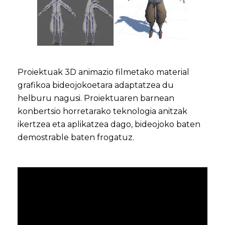
Proiektuak 3D animazio filmetako material
grafikoa bideojokoetara adaptatzea du
helburu nagusi. Proiektuaren barnean
konbertsio horretarako teknologia anitzak
ikertzea eta aplikatzea dago, bideojoko baten
demostrable baten frogatuz.