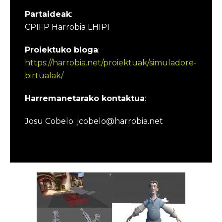
Partaideak
:
CPIFP Harrobia LHIPI
Proiektuko bloga
:
https://harrobia.net/proiektuak/simuladore-
birtualak/
Harremanetarako kontaktua
:
Josu Cobelo: jcobelo@harrobia.net