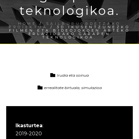
teknologikoa.
HOME
/
SAILBURUORDETZAKO
PROIEKTUA
/ 3D IKUSENTZUNEZKO
FILMEN ETA BIDEOJOKOEN ARTEKO
ERLAZIORAKO GARAPEN
TEKNOLOGIKOA.
Irudia eta soinua
errealitate birtuala, simulazioa
Ikasturtea
:
2019-2020