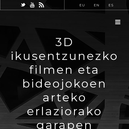
EU
EN
ES
3D
ikusentzunezko
filmen eta
bideojokoen
arteko
erlaziorako
garapen