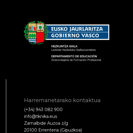
Harremanetarako kontaktua
(+34) 943 082 900
info@tknika.eus
Zamalbide Auzoa z/g
20100 Errenteria (Gipuzkoa)