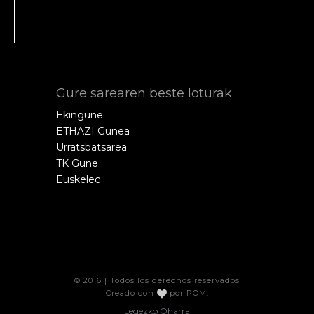
Gure sarearen beste loturak
Ekingune
ETHAZI Gunea
Urratsbatsarea
TK Gune
Euskelec
© 2016 | Todos los derechos reservados
Creado con
por
POM
.
Legezko Oharra