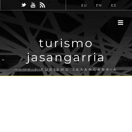
EU
EN
ES
turismo
jasangarria
HOME
/
TURISMO JASANGARRIA