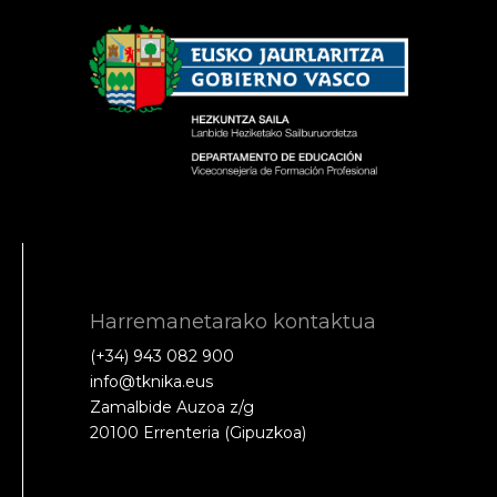
Harremanetarako kontaktua
(+34) 943 082 900
info@tknika.eus
Zamalbide Auzoa z/g
20100 Errenteria (Gipuzkoa)