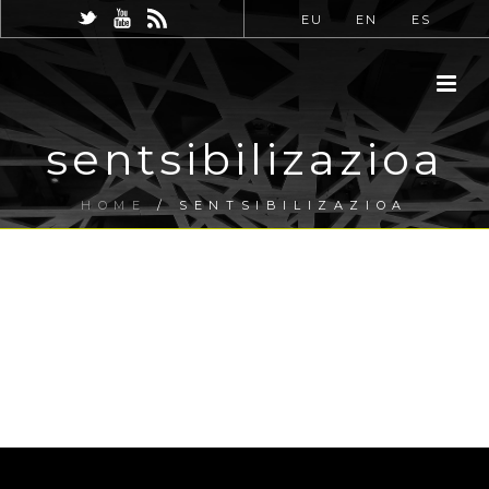
EU
EN
ES
sentsibilizazioa
HOME
/
SENTSIBILIZAZIOA