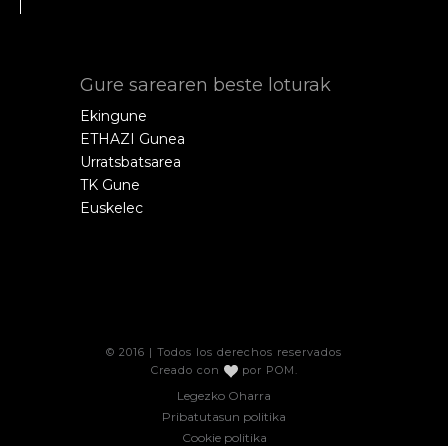
Gure sarearen beste loturak
Ekingune
ETHAZI Gunea
Urratsbatsarea
TK Gune
Euskelec
© 2016 | Todos los derechos reservados
Creado con
por
POM
.
Legezko Oharra
Pribatutasun politika
Cookie politika